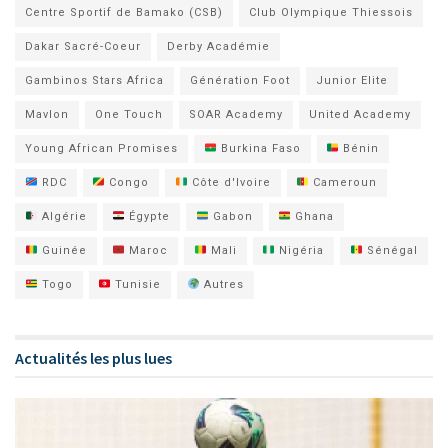
Centre Sportif de Bamako (CSB)
Club Olympique Thiessois
Dakar Sacré-Coeur
Derby Académie
Gambinos Stars Africa
Génération Foot
Junior Elite
Mavlon
One Touch
SOAR Academy
United Academy
Young African Promises
Burkina Faso
Bénin
RDC
Congo
Côte d'Ivoire
Cameroun
Algérie
Égypte
Gabon
Ghana
Guinée
Maroc
Mali
Nigéria
Sénégal
Togo
Tunisie
Autres
Actualités les plus lues