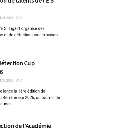
ion de talents de l’E.S
.08.2026
0
l’E.S. Tigzirt organise des
n et de détection pour la saison
 détection Cup
6
.08.2026
0
 lance la 1ère édition de
Cup Bembéréké 2026, un tournoi de
eunes...
ction de l’Académie