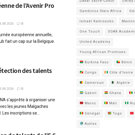
Dakar Sacré-Coeur
Derby
enne de l’Avenir Pro
Gambinos Stars Africa
Gé
Ismaël Kamissoko
Mavlon
.08.2026
0
One Touch
SOAR Academ
ournée européenne annuelle,
ub fait un cap sur la Belgique.
United Academy
Young African Promises
Burkina Faso
Bénin
tection des talents
Congo
Côte d'Ivoire
Cameroun
Algérie
.08.2026
0
Gabon
Ghana
 s'apprête à organiser une
Maroc
Mali
Nig
avec les jeunes Malgaches
 Les inscriptions se...
Sénégal
Togo
Autres