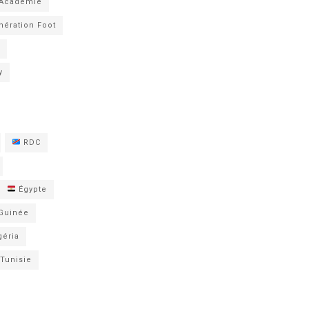
 Académie
nération Foot
y
RDC
Égypte
Guinée
éria
Tunisie