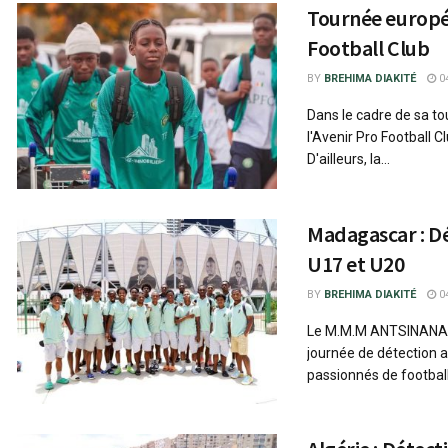
Tournée europé
Football Club
BY
BREHIMA DIAKITÉ
04
Dans le cadre de sa t
l'Avenir Pro Football Cl
D'ailleurs, la...
Madagascar : Dé
U17 et U20
BY
BREHIMA DIAKITÉ
04
Le M.M.M ANTSINANANA
journée de détection 
passionnés de football.