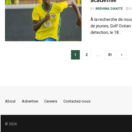
BY
BREHIMA DIAKITÉ
03
À la recherche de nou
de jeunes, Golf Océan
détection, le 18...
1
2
…
31
About
Advertise
Careers
Contactez-nous
© 2026