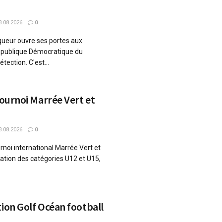
.08.2026
0
ueur ouvre ses portes aux
République Démocratique du
tection. C'est...
Tournoi Marrée Vert et
.08.2026
0
urnoi international Marrée Vert et
pation des catégories U12 et U15,
tion Golf Océan football