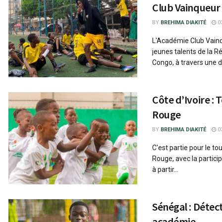
Club Vainqueur
BY
BREHIMA DIAKITÉ
03
L'Académie Club Vainq
jeunes talents de la 
Congo, à travers une dé
Côte d’Ivoire : 
Rouge
BY
BREHIMA DIAKITÉ
03
C'est partie pour le to
Rouge, avec la partici
à partir...
Sénégal : Détec
académie