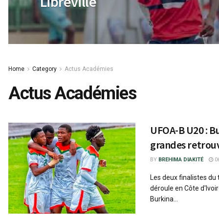
Libreville
Home
Category
Actus Académies
Actus Académies
UFOA-B U20 : Bur
grandes retrouva
BY
BREHIMA DIAKITÉ
06
Les deux finalistes du
déroule en Côte d'Ivoir
Burkina...