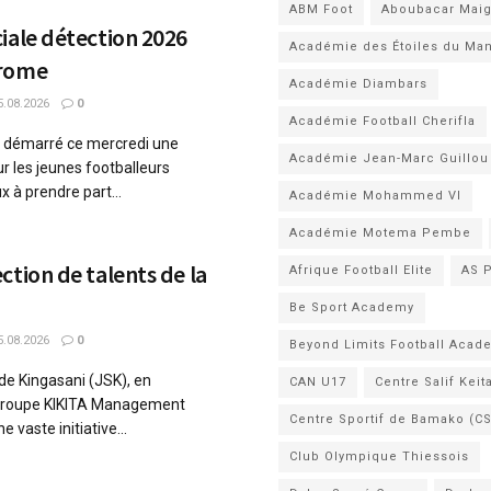
ABM Foot
Aboubacar Mai
iale détection 2026
Académie des Étoiles du Ma
drome
Académie Diambars
.08.2026
0
Académie Football Cherifla
 a démarré ce mercredi une
Académie Jean-Marc Guillou
ur les jeunes footballeurs
x à prendre part...
Académie Mohammed VI
Académie Motema Pembe
ction de talents de la
Afrique Football Elite
AS 
Be Sport Academy
.08.2026
0
Beyond Limits Football Acad
de Kingasani (JSK), en
CAN U17
Centre Salif Keit
e Groupe KIKITA Management
Centre Sportif de Bamako (C
 vaste initiative...
Club Olympique Thiessois