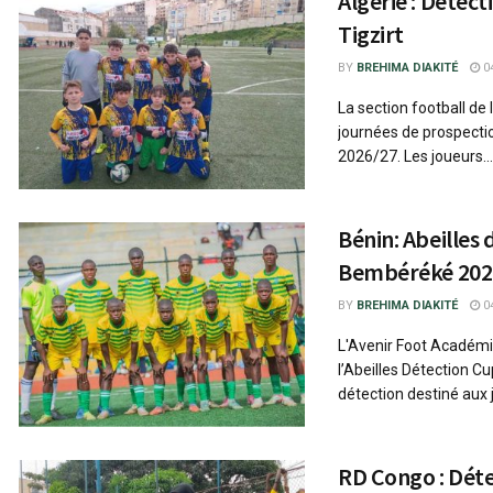
Algérie : Détect
Tigzirt
BY
BREHIMA DIAKITÉ
04
La section football de 
journées de prospectio
2026/27. Les joueurs...
Bénin: Abeilles
Bembéréké 202
BY
BREHIMA DIAKITÉ
04
L'Avenir Foot Académie
l’Abeilles Détection 
détection destiné aux j
RD Congo : Déte