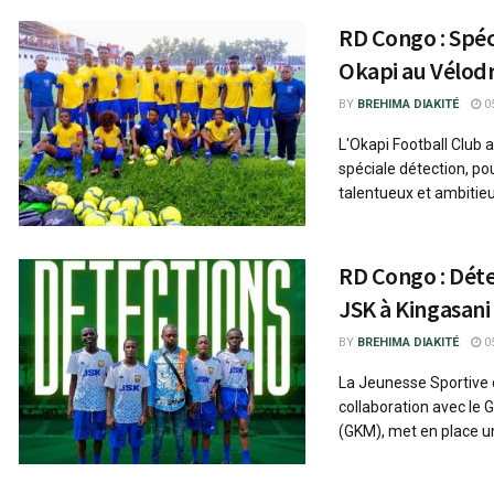
RD Congo : Spéc
Okapi au Vélo
BY
BREHIMA DIAKITÉ
05
L'Okapi Football Club
spéciale détection, po
talentueux et ambitieu
RD Congo : Déte
JSK à Kingasani
BY
BREHIMA DIAKITÉ
05
La Jeunesse Sportive 
collaboration avec l
(GKM), met en place une