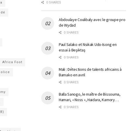
ga
0 SHARES
ndé
Abdoulaye Coulibaly avec le groupe pro
de Wydad
0 SHARES
Paul Salako et Nsikak Udo-Isong en
essai à Beşiktaş
0 SHARES
Africa Foot
Mali : Détections de talents africains à
Police
Bamako en avril
0 SHARES
emy
Balla Sanogo, le maître de Bissouma,
Hamari, « Noss », Haidara, Kamory…
a
0 SHARES
SB)