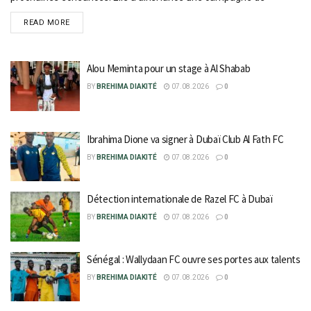
recrutement de jeunes talents à...
READ MORE
Alou Meminta pour un stage à Al Shabab
BY
BREHIMA DIAKITÉ
07.08.2026
0
Ibrahima Dione va signer à Dubaï Club Al Fath FC
BY
BREHIMA DIAKITÉ
07.08.2026
0
Détection internationale de Razel FC à Dubaï
BY
BREHIMA DIAKITÉ
07.08.2026
0
Sénégal : Wallydaan FC ouvre ses portes aux talents
BY
BREHIMA DIAKITÉ
07.08.2026
0