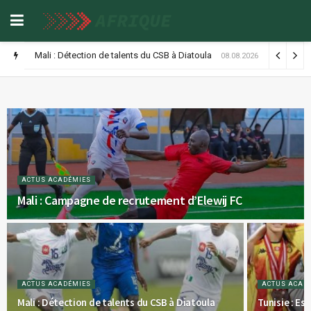
Mali : Détection de talents du CSB à Diatoula
08.08.2026
ACTUS ACADÉMIES
Mali : Campagne de recrutement d’Elewij FC
ACTUS ACADÉMIES
ACTUS ACAD
Mali : Détection de talents du CSB à Diatoula
Tunisie : Es