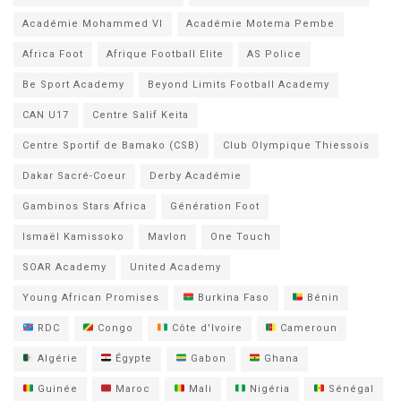
Académie Mohammed VI
Académie Motema Pembe
Africa Foot
Afrique Football Elite
AS Police
Be Sport Academy
Beyond Limits Football Academy
CAN U17
Centre Salif Keita
Centre Sportif de Bamako (CSB)
Club Olympique Thiessois
Dakar Sacré-Coeur
Derby Académie
Gambinos Stars Africa
Génération Foot
Ismaël Kamissoko
Mavlon
One Touch
SOAR Academy
United Academy
Young African Promises
Burkina Faso
Bénin
RDC
Congo
Côte d'Ivoire
Cameroun
Algérie
Égypte
Gabon
Ghana
Guinée
Maroc
Mali
Nigéria
Sénégal