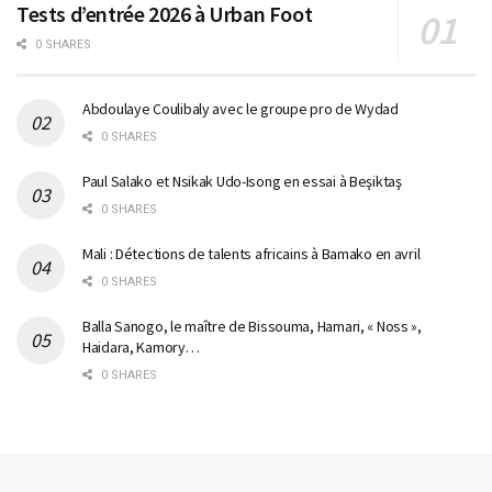
Tests d’entrée 2026 à Urban Foot
0 SHARES
Abdoulaye Coulibaly avec le groupe pro de Wydad
0 SHARES
Paul Salako et Nsikak Udo-Isong en essai à Beşiktaş
0 SHARES
Mali : Détections de talents africains à Bamako en avril
0 SHARES
Balla Sanogo, le maître de Bissouma, Hamari, « Noss »,
Haidara, Kamory…
0 SHARES