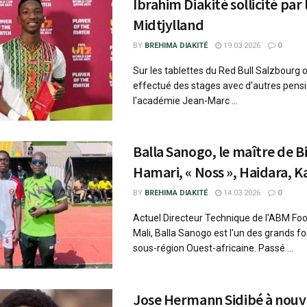
Ibrahim Diakité sollicité par 
Midtjylland
BY
BREHIMA DIAKITÉ
19.03.2026
0
Sur les tablettes du Red Bull Salzbourg où
effectué des stages avec d'autres pens
l'académie Jean-Marc ...
Balla Sanogo, le maître de 
Hamari, « Noss », Haidara,
BY
BREHIMA DIAKITÉ
14.03.2026
0
Actuel Directeur Technique de l'ABM F
Mali, Balla Sanogo est l'un des grands f
sous-région Ouest-africaine. Passé ...
Jose Hermann Sidibé à nou