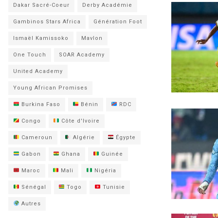
Dakar Sacré-Coeur
Derby Académie
Gambinos Stars Africa
Génération Foot
Ismaël Kamissoko
Mavlon
One Touch
SOAR Academy
United Academy
Young African Promises
Burkina Faso
Bénin
RDC
Congo
Côte d'Ivoire
Cameroun
Algérie
Égypte
Gabon
Ghana
Guinée
Maroc
Mali
Nigéria
Sénégal
Togo
Tunisie
Autres