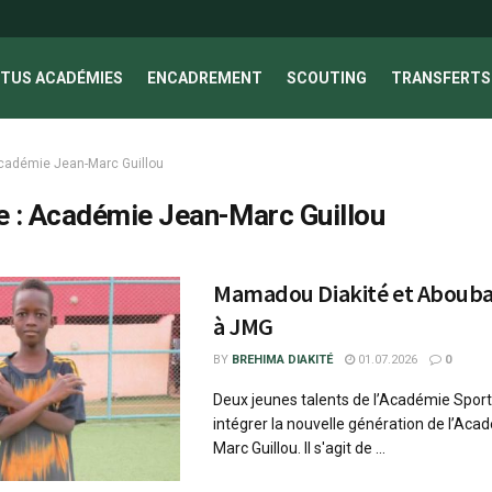
TUS ACADÉMIES
ENCADREMENT
SCOUTING
TRANSFERTS 
cadémie Jean-Marc Guillou
e :
Académie Jean-Marc Guillou
Mamadou Diakité et Abouba
à JMG
BY
BREHIMA DIAKITÉ
01.07.2026
0
Deux jeunes talents de l’Académie Sporti
intégrer la nouvelle génération de l’Ac
Marc Guillou. Il s'agit de ...