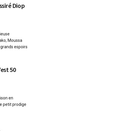
siré Diop
gieuse
ako, Moussa
 grands espoirs
’est 50
ison en
e petit prodige