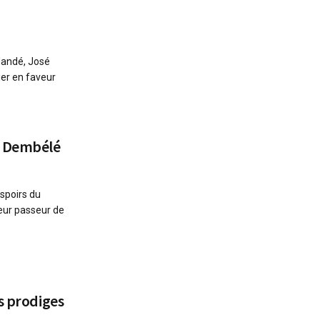
Mandé, José
er en faveur
u Dembélé
spoirs du
leur passeur de
s prodiges