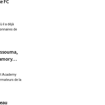
le FC
 il a déjà
ionnaires de
Bissouma,
 Kamory…
oot Academy
ormateurs de la
veau