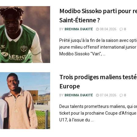
Modibo Sissoko parti pour re
Saint-Étienne ?
BY
BREHIMA DIAKITÉ
08.04.2026
0
Prêté jusqu'à la fin de la saison avec opti
jeune milieu offensif international junior
Modibo Sissoko "Van", ...
Trois prodiges maliens testé
Europe
BY
BREHIMA DIAKITÉ
07.04.2026
0
Deux talents prometteurs maliens, qui on
ticket pour la prochaine Coupe d'Afrique
U17, à l'issue du ...