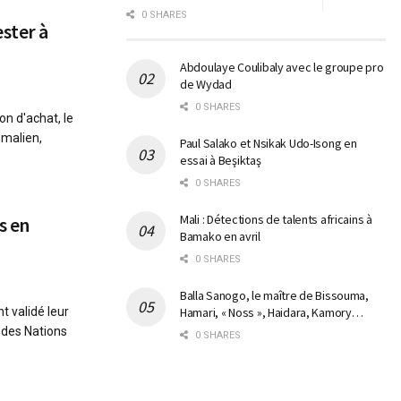
0 SHARES
ster à
Abdoulaye Coulibaly avec le groupe pro
de Wydad
0 SHARES
on d'achat, le
 malien,
Paul Salako et Nsikak Udo-Isong en
essai à Beşiktaş
0 SHARES
Mali : Détections de talents africains à
s en
Bamako en avril
0 SHARES
Balla Sanogo, le maître de Bissouma,
t validé leur
Hamari, « Noss », Haidara, Kamory…
 des Nations
0 SHARES