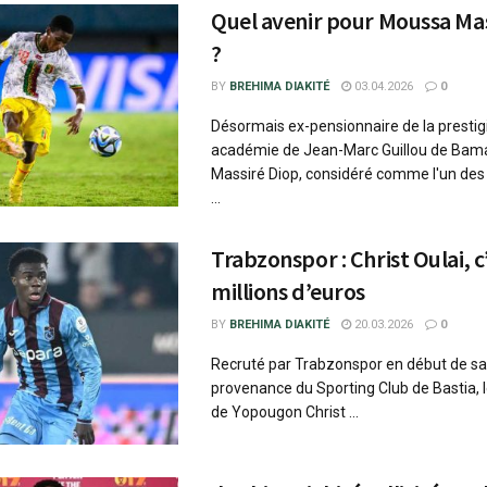
Quel avenir pour Moussa Mas
?
BY
BREHIMA DIAKITÉ
03.04.2026
0
Désormais ex-pensionnaire de la presti
académie de Jean-Marc Guillou de Bam
Massiré Diop, considéré comme l'un des
...
Trabzonspor : Christ Oulai, c
millions d’euros
BY
BREHIMA DIAKITÉ
20.03.2026
0
Recruté par Trabzonspor en début de sa
provenance du Sporting Club de Bastia, l
de Yopougon Christ ...