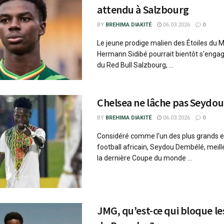
attendu à Salzbourg
BY
BREHIMA DIAKITÉ
06.03.2026
0
Le jeune prodige malien des Étoiles du 
Hermann Sidibé pourrait bientôt s'engag
du Red Bull Salzbourg, ...
Chelsea ne lâche pas Seydo
BY
BREHIMA DIAKITÉ
06.03.2026
0
Considéré comme l'un des plus grands e
football africain, Seydou Dembélé, meil
la dernière Coupe du monde ...
JMG, qu’est-ce qui bloque le