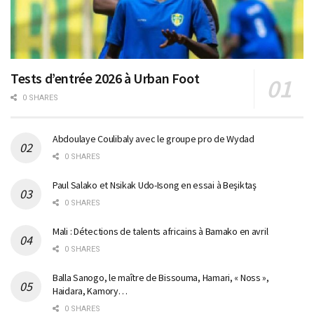
Tests d’entrée 2026 à Urban Foot
0 SHARES
Abdoulaye Coulibaly avec le groupe pro de Wydad
0 SHARES
Paul Salako et Nsikak Udo-Isong en essai à Beşiktaş
0 SHARES
Mali : Détections de talents africains à Bamako en avril
0 SHARES
Balla Sanogo, le maître de Bissouma, Hamari, « Noss »,
Haidara, Kamory…
0 SHARES