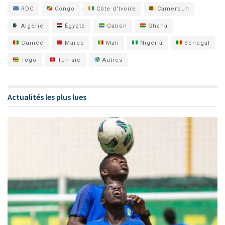
RDC
Congo
Côte d'Ivoire
Cameroun
Algérie
Égypte
Gabon
Ghana
Guinée
Maroc
Mali
Nigéria
Sénégal
Togo
Tunisie
Autres
Actualités les plus lues