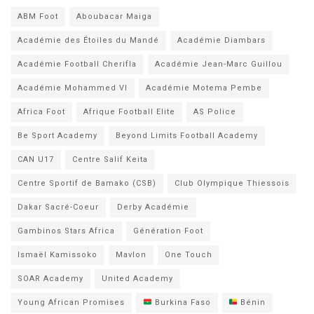
ABM Foot
Aboubacar Maiga
Académie des Étoiles du Mandé
Académie Diambars
Académie Football Cherifla
Académie Jean-Marc Guillou
Académie Mohammed VI
Académie Motema Pembe
Africa Foot
Afrique Football Elite
AS Police
Be Sport Academy
Beyond Limits Football Academy
CAN U17
Centre Salif Keita
Centre Sportif de Bamako (CSB)
Club Olympique Thiessois
Dakar Sacré-Coeur
Derby Académie
Gambinos Stars Africa
Génération Foot
Ismaël Kamissoko
Mavlon
One Touch
SOAR Academy
United Academy
Young African Promises
Burkina Faso
Bénin