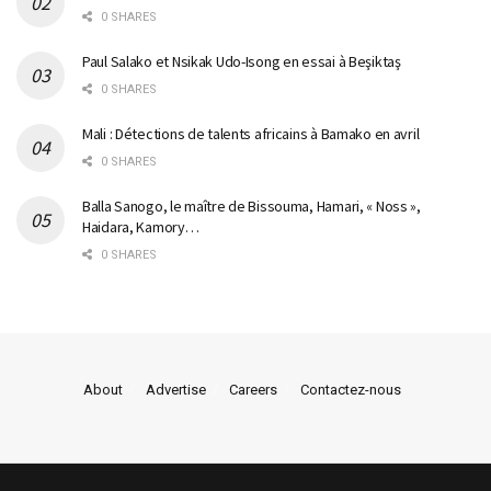
0 SHARES
Paul Salako et Nsikak Udo-Isong en essai à Beşiktaş
0 SHARES
Mali : Détections de talents africains à Bamako en avril
0 SHARES
Balla Sanogo, le maître de Bissouma, Hamari, « Noss »,
Haidara, Kamory…
0 SHARES
About
Advertise
Careers
Contactez-nous