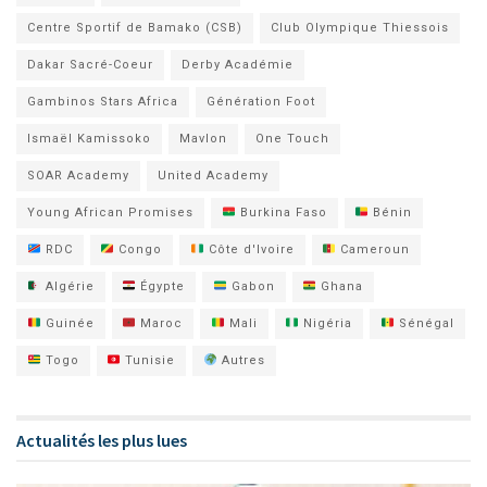
Centre Sportif de Bamako (CSB)
Club Olympique Thiessois
Dakar Sacré-Coeur
Derby Académie
Gambinos Stars Africa
Génération Foot
Ismaël Kamissoko
Mavlon
One Touch
SOAR Academy
United Academy
Young African Promises
Burkina Faso
Bénin
RDC
Congo
Côte d'Ivoire
Cameroun
Algérie
Égypte
Gabon
Ghana
Guinée
Maroc
Mali
Nigéria
Sénégal
Togo
Tunisie
Autres
Actualités les plus lues