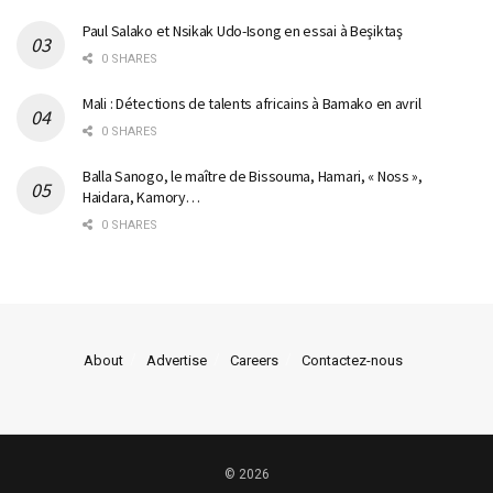
Paul Salako et Nsikak Udo-Isong en essai à Beşiktaş
0 SHARES
Mali : Détections de talents africains à Bamako en avril
0 SHARES
Balla Sanogo, le maître de Bissouma, Hamari, « Noss »,
Haidara, Kamory…
0 SHARES
About
Advertise
Careers
Contactez-nous
© 2026