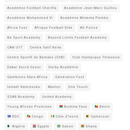
Académie Football Cherifla
Académie Jean-Marc Guillou
Académie Mohammed VI
Académie Motema Pembe
Africa Foot
Afrique Football Elite
AS Police
Be Sport Academy
Beyond Limits Football Academy
CAN U17
Centre Salif Keita
Centre Sportif de Bamako (CSB)
Club Olympique Thiessois
Dakar Sacré-Coeur
Derby Académie
Gambinos Stars Africa
Génération Foot
Ismaël Kamissoko
Mavlon
One Touch
SOAR Academy
United Academy
Young African Promises
Burkina Faso
Bénin
RDC
Congo
Côte d'Ivoire
Cameroun
Algérie
Égypte
Gabon
Ghana