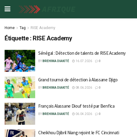
Home
Tag
RISE Academy
Étiquette :
RISE Academy
Sénégal : Détection de talents de RISE Academy
BY
BREHIMA DIAKITÉ
16.07.2026
0
Grand tournoi de détection à Alassane Djigo
BY
BREHIMA DIAKITÉ
08.06.2026
0
François Alassane Diouf testé par Benfica
BY
BREHIMA DIAKITÉ
06.04.2026
0
Cheikhou Djibril Niang rejoint le FC Cincinnati