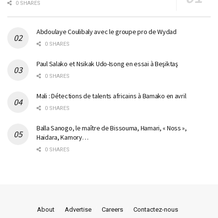
0 SHARES
Abdoulaye Coulibaly avec le groupe pro de Wydad
0 SHARES
Paul Salako et Nsikak Udo-Isong en essai à Beşiktaş
0 SHARES
Mali : Détections de talents africains à Bamako en avril
0 SHARES
Balla Sanogo, le maître de Bissouma, Hamari, « Noss »,
Haidara, Kamory…
0 SHARES
About
Advertise
Careers
Contactez-nous