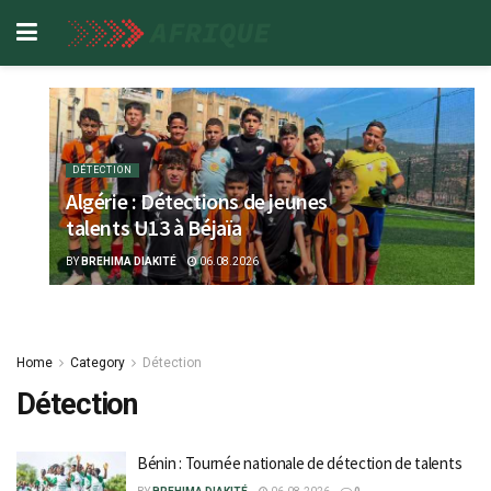
DÉTECTION
Algérie : Détections de jeunes
talents U13 à Béjaïa
BY
BREHIMA DIAKITÉ
06.08.2026
Home
Category
Détection
Détection
Bénin : Tournée nationale de détection de talents