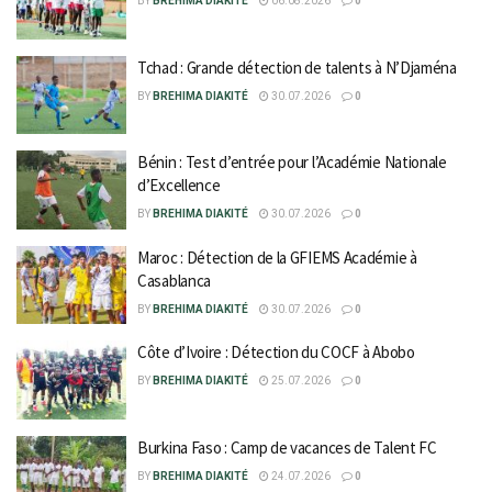
BY
BREHIMA DIAKITÉ
06.08.2026
0
Tchad : Grande détection de talents à N’Djaména
BY
BREHIMA DIAKITÉ
30.07.2026
0
Bénin : Test d’entrée pour l’Académie Nationale
d’Excellence
BY
BREHIMA DIAKITÉ
30.07.2026
0
Maroc : Détection de la GFIEMS Académie à
Casablanca
BY
BREHIMA DIAKITÉ
30.07.2026
0
Côte d’Ivoire : Détection du COCF à Abobo
BY
BREHIMA DIAKITÉ
25.07.2026
0
Burkina Faso : Camp de vacances de Talent FC
BY
BREHIMA DIAKITÉ
24.07.2026
0