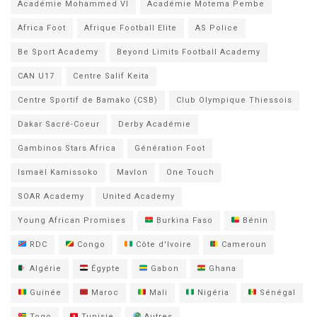
Académie Mohammed VI
Académie Motema Pembe
Africa Foot
Afrique Football Elite
AS Police
Be Sport Academy
Beyond Limits Football Academy
CAN U17
Centre Salif Keita
Centre Sportif de Bamako (CSB)
Club Olympique Thiessois
Dakar Sacré-Coeur
Derby Académie
Gambinos Stars Africa
Génération Foot
Ismaël Kamissoko
Mavlon
One Touch
SOAR Academy
United Academy
Young African Promises
Burkina Faso
Bénin
RDC
Congo
Côte d'Ivoire
Cameroun
Algérie
Égypte
Gabon
Ghana
Guinée
Maroc
Mali
Nigéria
Sénégal
Togo
Tunisie
Autres