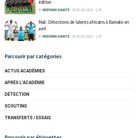
édition
BY
BREHIMA DIAKITÉ
02.04.2026
0
Mali : Détections de talents africains à Bamako en
avril
BY
BREHIMA DIAKITÉ
06.03.2026
0
Parcourir par catégories
ACTUS ACADÉMIES
APRÈS L’ACADÉMIE
DÉTECTION
SCOUTING
TRANSFERTS / ESSAIS
Parcourir par étiquettes