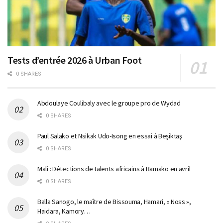
Tests d’entrée 2026 à Urban Foot
0 SHARES
Abdoulaye Coulibaly avec le groupe pro de Wydad
0 SHARES
Paul Salako et Nsikak Udo-Isong en essai à Beşiktaş
0 SHARES
Mali : Détections de talents africains à Bamako en avril
0 SHARES
Balla Sanogo, le maître de Bissouma, Hamari, « Noss »,
Haidara, Kamory…