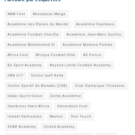
ABM Foot
Aboubacar Maiga
Académie des Étoiles du Mandé
Académie Diambars
Académie Football Cherifla
Académie Jean-Marc Guillou
Académie Mohammed VI
Académie Motema Pembe
Africa Foot
Afrique Football Elite
AS Police
Be Sport Academy
Beyond Limits Football Academy
CAN U17
Centre Salif Keita
Centre Sportif de Bamako (CSB)
Club Olympique Thiessois
Dakar Sacré-Coeur
Derby Académie
Gambinos Stars Africa
Génération Foot
Ismaël Kamissoko
Mavlon
One Touch
SOAR Academy
United Academy