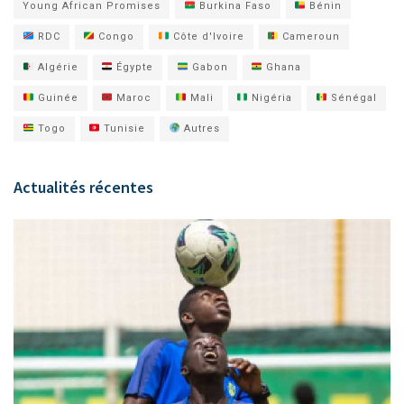
Young African Promises
Burkina Faso
Bénin
RDC
Congo
Côte d'Ivoire
Cameroun
Algérie
Égypte
Gabon
Ghana
Guinée
Maroc
Mali
Nigéria
Sénégal
Togo
Tunisie
Autres
Actualités récentes