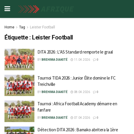
Home
Tag
Leister Football
Étiquette :
Leister Football
DITA 2026 : L’AS Standard remporte le graal
BY
BREHIMA DIAKITÉ
11.04.2026
0
Tournoi TIDA 2026 : Junior Élite domine le FC
Treichville
BY
BREHIMA DIAKITÉ
08.04.2026
0
Tournoi : Africa Football Academy démarre en
fanfare
BY
BREHIMA DIAKITÉ
07.04.2026
0
Détection DITA 2026 : Bamako abritera la 1ère