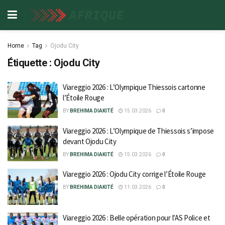
Home
Tag
Ojodu City
Étiquette :
Ojodu City
Viareggio 2026 : L’Olympique Thiessois cartonne
l’Étoile Rouge
BY
BREHIMA DIAKITÉ
15.03.2026
0
Viareggio 2026 : L’Olympique de Thiessois s’impose
devant Ojodu City
BY
BREHIMA DIAKITÉ
15.03.2026
0
Viareggio 2026 : Ojodu City corrige l’Étoile Rouge
BY
BREHIMA DIAKITÉ
11.03.2026
0
Viareggio 2026 : Belle opération pour l’AS Police et