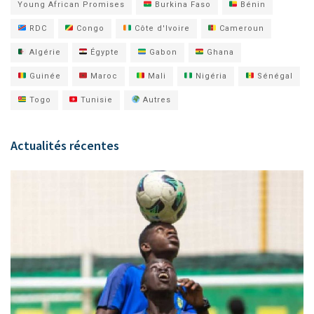
Young African Promises
Burkina Faso
Bénin
RDC
Congo
Côte d'Ivoire
Cameroun
Algérie
Égypte
Gabon
Ghana
Guinée
Maroc
Mali
Nigéria
Sénégal
Togo
Tunisie
Autres
Actualités récentes