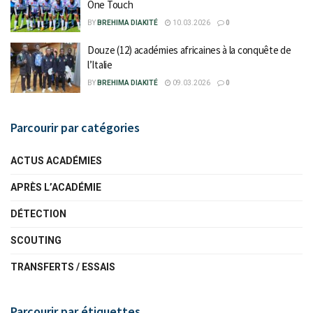
One Touch
BY
BREHIMA DIAKITÉ
10.03.2026
0
Douze (12) académies africaines à la conquête de
l’Italie
BY
BREHIMA DIAKITÉ
09.03.2026
0
Parcourir par catégories
ACTUS ACADÉMIES
APRÈS L’ACADÉMIE
DÉTECTION
SCOUTING
TRANSFERTS / ESSAIS
Parcourir par étiquettes