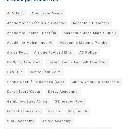
ABM Foot
Aboubacar Maiga
Académie des Étoiles du Mandé
Académie Diambars
Académie Football Cherifla
Académie Jean-Marc Guillou
Académie Mohammed VI
Académie Motema Pembe
Africa Foot
Afrique Football Elite
AS Police
Be Sport Academy
Beyond Limits Football Academy
CAN U17
Centre Salif Keita
Centre Sportif de Bamako (CSB)
Club Olympique Thiessois
Dakar Sacré-Coeur
Derby Académie
Gambinos Stars Africa
Génération Foot
Ismaël Kamissoko
Mavlon
One Touch
SOAR Academy
United Academy