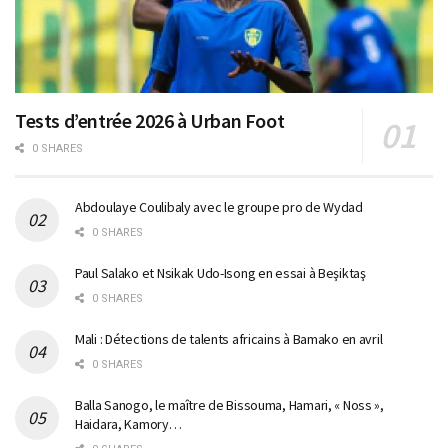
Tests d’entrée 2026 à Urban Foot
0 SHARES
Abdoulaye Coulibaly avec le groupe pro de Wydad
0 SHARES
Paul Salako et Nsikak Udo-Isong en essai à Beşiktaş
0 SHARES
Mali : Détections de talents africains à Bamako en avril
0 SHARES
Balla Sanogo, le maître de Bissouma, Hamari, « Noss »,
Haidara, Kamory…