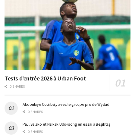
Tests d’entrée 2026 à Urban Foot
0 SHARES
Abdoulaye Coulibaly avec le groupe pro de Wydad
0 SHARES
Paul Salako et Nsikak Udo-Isong en essai à Beşiktaş
0 SHARES