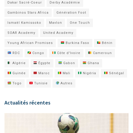
Dakar Sacré-Coeur
Derby Académie
Gambinos Stars Africa
Génération Foot
Ismaël Kamissoko
Mavlon
One Touch
SOAR Academy
United Academy
Young African Promises
Burkina Faso
Bénin
RDC
Congo
Côte d'Ivoire
Cameroun
Algérie
Égypte
Gabon
Ghana
Guinée
Maroc
Mali
Nigéria
Sénégal
Togo
Tunisie
Autres
Actualités récentes