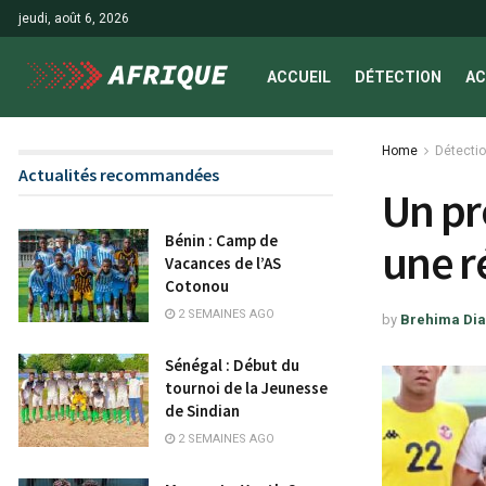
jeudi, août 6, 2026
ACCUEIL
DÉTECTION
AC
Home
Détecti
Actualités recommandées
Un pr
Bénin : Camp de
une r
Vacances de l’AS
Cotonou
2 SEMAINES AGO
by
Brehima Dia
Sénégal : Début du
tournoi de la Jeunesse
de Sindian
2 SEMAINES AGO