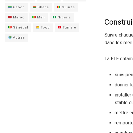
Gabon
Ghana
Guinée
Maroc
Mali
Nigéria
Construi
Sénégal
Togo
Tunisie
Suivre chaque 
Autres
dans les meil
La FTF entam
suivi pe
donner l
installer
stable su
mettre e
remporte
construi