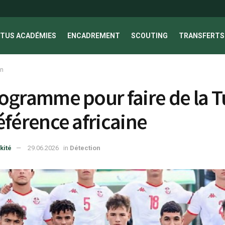
TUS ACADÉMIES
ENCADREMENT
SCOUTING
TRANSFERTS 
on
ogramme pour faire de la T
éférence africaine
kité
29.06.2026
in
Détection