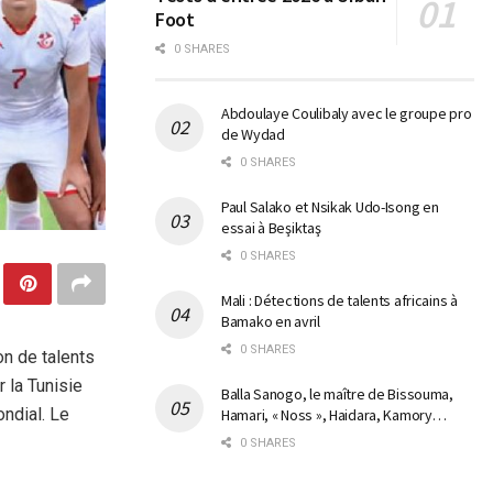
Foot
0 SHARES
Abdoulaye Coulibaly avec le groupe pro
de Wydad
0 SHARES
Paul Salako et Nsikak Udo-Isong en
essai à Beşiktaş
0 SHARES
Mali : Détections de talents africains à
Bamako en avril
0 SHARES
n de talents
r la Tunisie
Balla Sanogo, le maître de Bissouma,
ondial. Le
Hamari, « Noss », Haidara, Kamory…
0 SHARES