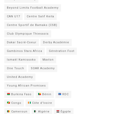
Beyond Limits Football Academy
CAN U17
Centre Salif Keita
Centre Sportif de Bamako (CSB)
Club Olympique Thiessois
Dakar Sacré-Coeur
Derby Académie
Gambinos Stars Africa
Génération Foot
Ismaël Kamissoko
Mavlon
One Touch
SOAR Academy
United Academy
Young African Promises
Burkina Faso
Bénin
RDC
Congo
Côte d'Ivoire
Cameroun
Algérie
Égypte