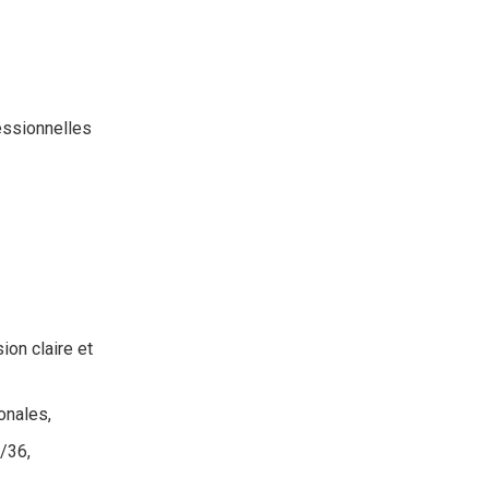
fessionnelles
ion claire et
onales,
/36,