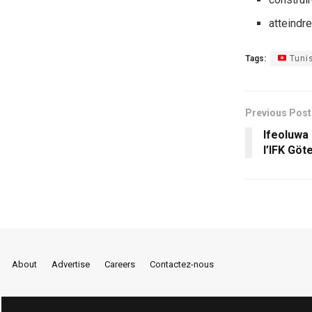
atteindr
Tags:
Tuni
Previous Post
Ifeoluwa
l’IFK Göt
About
Advertise
Careers
Contactez-nous