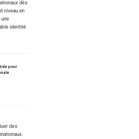
nationaux dès
ut niveau en
r une
able identité
trée pour
onale
tuer des
inationaux.