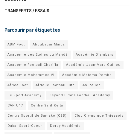
TRANSFERTS / ESSAIS
Parcourir par étiquettes
ABM Foot
Aboubacar Maiga
Académie des Étoiles du Mandé
Académie Diambars
Académie Football Cherifla
Académie Jean-Marc Guillou
Académie Mohammed VI
Académie Motema Pembe
Africa Foot
Afrique Football Elite
AS Police
Be Sport Academy
Beyond Limits Football Academy
CAN U17
Centre Salif Keita
Centre Sportif de Bamako (CSB)
Club Olympique Thiessois
Dakar Sacré-Coeur
Derby Académie