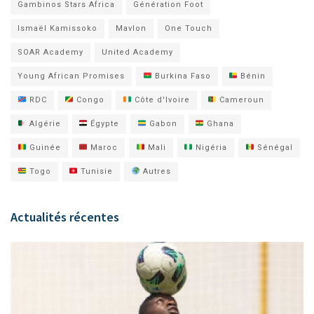
Gambinos Stars Africa
Génération Foot
Ismaël Kamissoko
Mavlon
One Touch
SOAR Academy
United Academy
Young African Promises
Burkina Faso
Bénin
RDC
Congo
Côte d'Ivoire
Cameroun
Algérie
Égypte
Gabon
Ghana
Guinée
Maroc
Mali
Nigéria
Sénégal
Togo
Tunisie
Autres
Actualités récentes