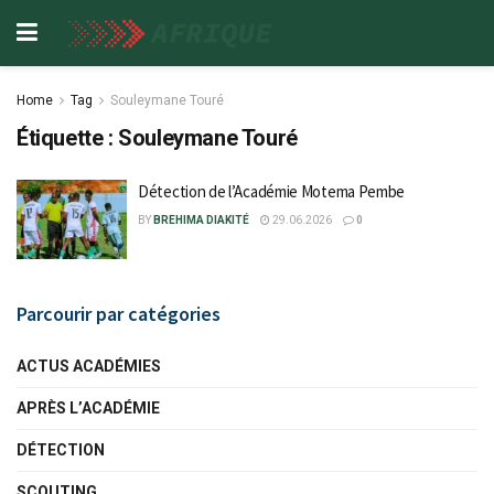
Home
Tag
Souleymane Touré
Étiquette :
Souleymane Touré
Détection de l’Académie Motema Pembe
BY
BREHIMA DIAKITÉ
29.06.2026
0
Parcourir par catégories
ACTUS ACADÉMIES
APRÈS L’ACADÉMIE
DÉTECTION
SCOUTING