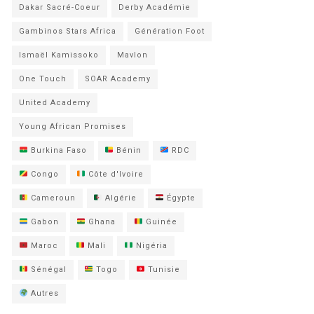
Dakar Sacré-Coeur
Derby Académie
Gambinos Stars Africa
Génération Foot
Ismaël Kamissoko
Mavlon
One Touch
SOAR Academy
United Academy
Young African Promises
Burkina Faso
Bénin
RDC
Congo
Côte d'Ivoire
Cameroun
Algérie
Égypte
Gabon
Ghana
Guinée
Maroc
Mali
Nigéria
Sénégal
Togo
Tunisie
Autres