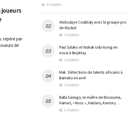
0 SHARES
s joueurs
e
Abdoulaye Coulibaly avec le groupe pro
de Wydad
0 SHARES
, repéré par
 joueurs de
Paul Salako et Nsikak Udo-Isong en
essai à Beşiktaş
0 SHARES
Mali : Détections de talents africains à
Bamako en avril
0 SHARES
Balla Sanogo, le maître de Bissouma,
Hamari, « Noss », Haidara, Kamory…
0 SHARES