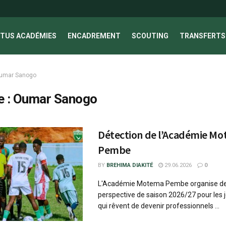
TUS ACADÉMIES
ENCADREMENT
SCOUTING
TRANSFERTS 
umar Sanogo
e :
Oumar Sanogo
Détection de l’Académie M
Pembe
BY
BREHIMA DIAKITÉ
29.06.2026
0
L'Académie Motema Pembe organise de
perspective de saison 2026/27 pour les 
qui rêvent de devenir professionnels ...