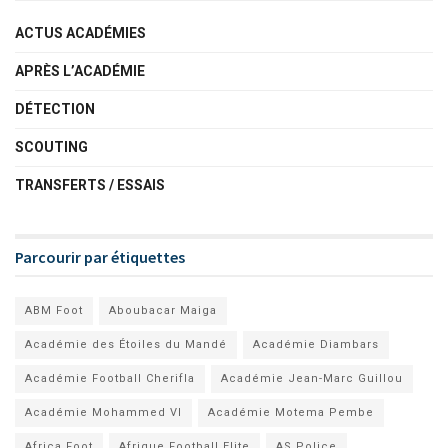
ACTUS ACADÉMIES
APRÈS L’ACADÉMIE
DÉTECTION
SCOUTING
TRANSFERTS / ESSAIS
Parcourir par étiquettes
ABM Foot
Aboubacar Maiga
Académie des Étoiles du Mandé
Académie Diambars
Académie Football Cherifla
Académie Jean-Marc Guillou
Académie Mohammed VI
Académie Motema Pembe
Africa Foot
Afrique Football Elite
AS Police