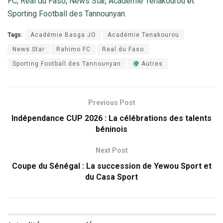
FC
,
Real du Faso
,
News Star
,
Académie Tenakourou
et
Sporting Football des Tannounyan
.
Tags:
Académie Basga JO
Académie Tenakourou
News Star
Rahimo FC
Real du Faso
Sporting Football des Tannounyan
Autres
Previous Post
Indépendance CUP 2026 : La célébrations des talents
béninois
Next Post
Coupe du Sénégal : La succession de Yewou Sport et
du Casa Sport