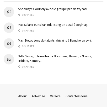
Abdoulaye Coulibaly avec le groupe pro de Wydad
0 SHARES
Paul Salako et Nsikak Udo-Isong en essai à Beşiktaş
0 SHARES
Mali : Détections de talents africains à Bamako en avril
0 SHARES
Balla Sanogo, le maître de Bissouma, Hamari, « Noss »,
Haidara, Kamory…
0 SHARES
About
Advertise
Careers
Contactez-nous