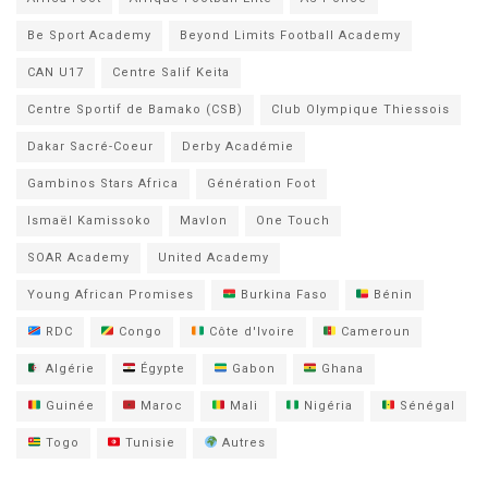
Be Sport Academy
Beyond Limits Football Academy
CAN U17
Centre Salif Keita
Centre Sportif de Bamako (CSB)
Club Olympique Thiessois
Dakar Sacré-Coeur
Derby Académie
Gambinos Stars Africa
Génération Foot
Ismaël Kamissoko
Mavlon
One Touch
SOAR Academy
United Academy
Young African Promises
Burkina Faso
Bénin
RDC
Congo
Côte d'Ivoire
Cameroun
Algérie
Égypte
Gabon
Ghana
Guinée
Maroc
Mali
Nigéria
Sénégal
Togo
Tunisie
Autres