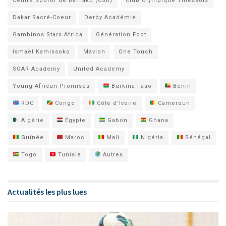
Centre Sportif de Bamako (CSB)
Club Olympique Thiessois
Dakar Sacré-Coeur
Derby Académie
Gambinos Stars Africa
Génération Foot
Ismaël Kamissoko
Mavlon
One Touch
SOAR Academy
United Academy
Young African Promises
Burkina Faso
Bénin
RDC
Congo
Côte d'Ivoire
Cameroun
Algérie
Égypte
Gabon
Ghana
Guinée
Maroc
Mali
Nigéria
Sénégal
Togo
Tunisie
Autres
Actualités les plus lues