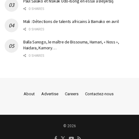
Paul Salako et Nsikak Udo-Isong en essai à Beşiktaş
0 SHARES
Mali : Détections de talents africains à Bamako en avril
0 SHARES
Balla Sanogo, le maître de Bissouma, Hamari, « Noss »,
Haidara, Kamory…
0 SHARES
About
Advertise
Careers
Contactez-nous
© 2026