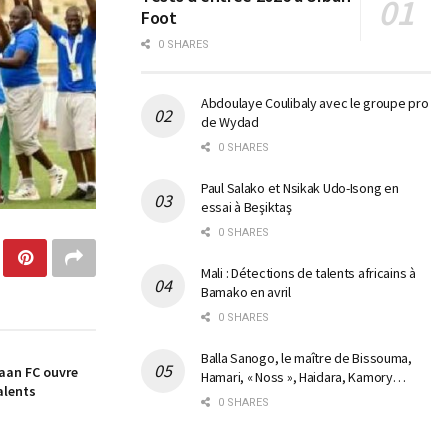
Foot
0 SHARES
Abdoulaye Coulibaly avec le groupe pro
de Wydad
0 SHARES
Paul Salako et Nsikak Udo-Isong en
essai à Beşiktaş
0 SHARES
Mali : Détections de talents africains à
Bamako en avril
0 SHARES
Balla Sanogo, le maître de Bissouma,
aan FC ouvre
Hamari, « Noss », Haidara, Kamory…
alents
0 SHARES