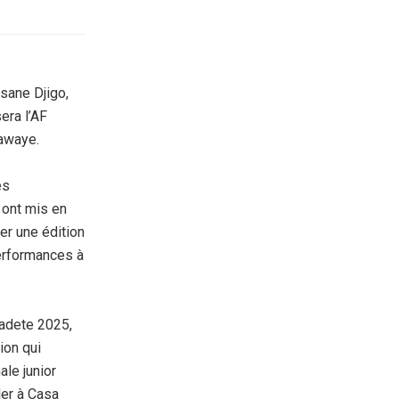
sane Djigo,
era l’AF
iawaye.
es
 ont mis en
er une édition
erformances à
Cadete 2025,
ion qui
ale junior
der à Casa