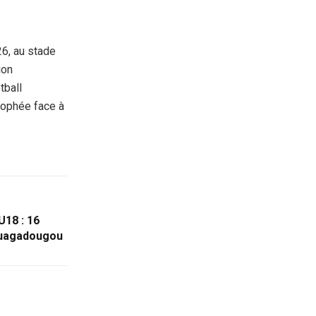
26, au stade
ion
tball
trophée face à
U18 : 16
Ouagadougou