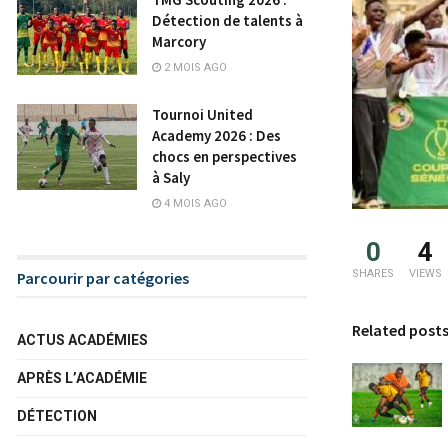
Détection de talents à
Marcory
2 MOIS AGO
Tournoi United
Academy 2026 : Des
chocs en perspectives
à Saly
4 MOIS AGO
0
4
SHARES
VIEWS
Parcourir par catégories
Related post
ACTUS ACADÉMIES
APRÈS L’ACADÉMIE
DÉTECTION