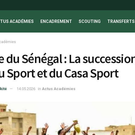
TUS ACADÉMIES
ENCADREMENT
SCOUTING
TRANSFERTS 
cadémies
 du Sénégal : La successio
 Sport et du Casa Sport
kité
14.05.2026
in
Actus Académies