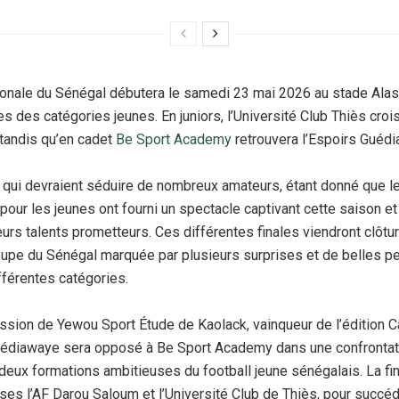
onale du Sénégal débutera le samedi 23 mai 2026 au stade Alas
es des catégories jeunes. En juniors, l’Université Club Thiès crois
tandis qu’en cadet
Be Sport Academy
retrouvera l’Espoirs Guéd
 qui devraient séduire de nombreux amateurs, étant donné que l
pour les jeunes ont fourni un spectacle captivant cette saison et
eurs talents prometteurs. Ces différentes finales viendront clôtur
upe du Sénégal marquée par plusieurs surprises et de belles p
fférentes catégories.
ssion de Yewou Sport Étude de Kaolack, vainqueur de l’édition 
uédiawaye sera opposé à Be Sport Academy dans une confrontat
deux formations ambitieuses du football jeune sénégalais. La fin
ises l’AF Darou Saloum et l’Université Club de Thiès, pour succé