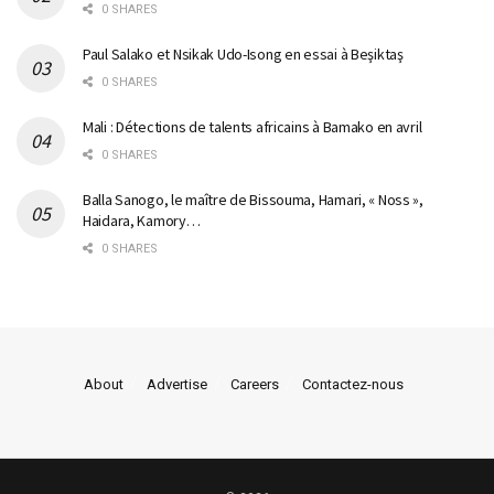
0 SHARES
Paul Salako et Nsikak Udo-Isong en essai à Beşiktaş
0 SHARES
Mali : Détections de talents africains à Bamako en avril
0 SHARES
Balla Sanogo, le maître de Bissouma, Hamari, « Noss »,
Haidara, Kamory…
0 SHARES
About
Advertise
Careers
Contactez-nous