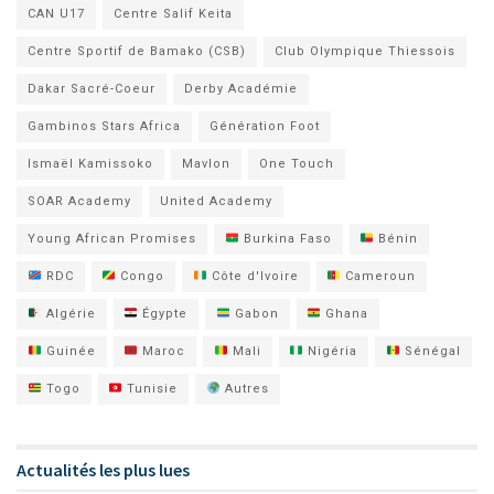
CAN U17
Centre Salif Keita
Centre Sportif de Bamako (CSB)
Club Olympique Thiessois
Dakar Sacré-Coeur
Derby Académie
Gambinos Stars Africa
Génération Foot
Ismaël Kamissoko
Mavlon
One Touch
SOAR Academy
United Academy
Young African Promises
Burkina Faso
Bénin
RDC
Congo
Côte d'Ivoire
Cameroun
Algérie
Égypte
Gabon
Ghana
Guinée
Maroc
Mali
Nigéria
Sénégal
Togo
Tunisie
Autres
Actualités les plus lues