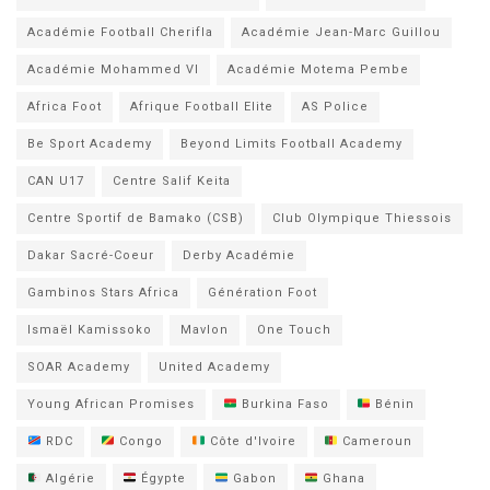
Académie Football Cherifla
Académie Jean-Marc Guillou
Académie Mohammed VI
Académie Motema Pembe
Africa Foot
Afrique Football Elite
AS Police
Be Sport Academy
Beyond Limits Football Academy
CAN U17
Centre Salif Keita
Centre Sportif de Bamako (CSB)
Club Olympique Thiessois
Dakar Sacré-Coeur
Derby Académie
Gambinos Stars Africa
Génération Foot
Ismaël Kamissoko
Mavlon
One Touch
SOAR Academy
United Academy
Young African Promises
Burkina Faso
Bénin
RDC
Congo
Côte d'Ivoire
Cameroun
Algérie
Égypte
Gabon
Ghana