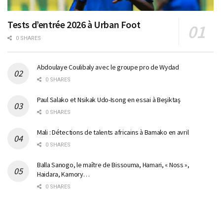
Tests d’entrée 2026 à Urban Foot
0 SHARES
Abdoulaye Coulibaly avec le groupe pro de Wydad
0 SHARES
Paul Salako et Nsikak Udo-Isong en essai à Beşiktaş
0 SHARES
Mali : Détections de talents africains à Bamako en avril
0 SHARES
Balla Sanogo, le maître de Bissouma, Hamari, « Noss »,
Haidara, Kamory…
0 SHARES