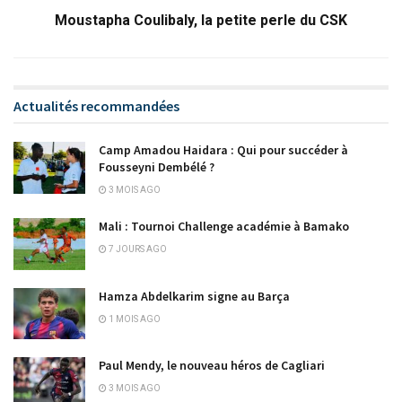
Moustapha Coulibaly, la petite perle du CSK
Actualités recommandées
Camp Amadou Haidara : Qui pour succéder à
Fousseyni Dembélé ?
3 MOIS AGO
Mali : Tournoi Challenge académie à Bamako
7 JOURS AGO
Hamza Abdelkarim signe au Barça
1 MOIS AGO
Paul Mendy, le nouveau héros de Cagliari
3 MOIS AGO