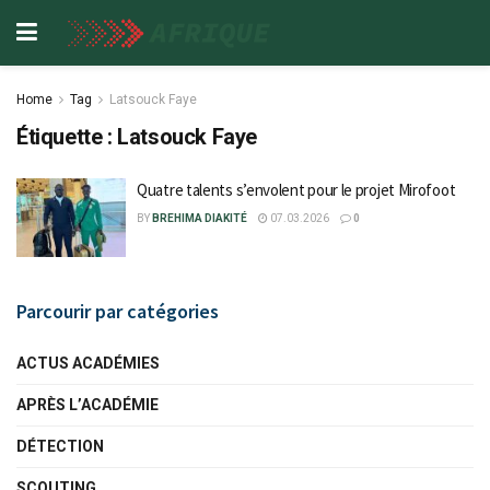
Home
Tag
Latsouck Faye
Étiquette :
Latsouck Faye
Quatre talents s’envolent pour le projet Mirofoot
BY
BREHIMA DIAKITÉ
07.03.2026
0
Parcourir par catégories
ACTUS ACADÉMIES
APRÈS L’ACADÉMIE
DÉTECTION
SCOUTING