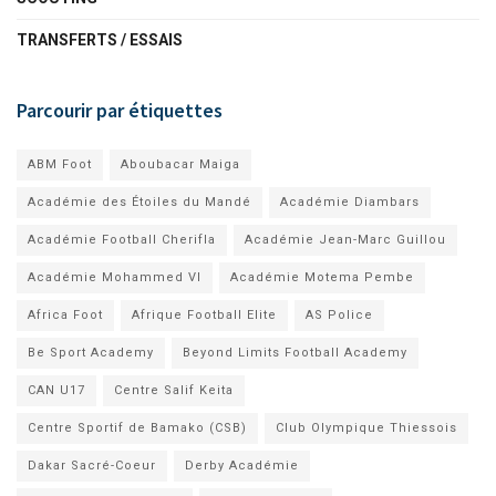
TRANSFERTS / ESSAIS
Parcourir par étiquettes
ABM Foot
Aboubacar Maiga
Académie des Étoiles du Mandé
Académie Diambars
Académie Football Cherifla
Académie Jean-Marc Guillou
Académie Mohammed VI
Académie Motema Pembe
Africa Foot
Afrique Football Elite
AS Police
Be Sport Academy
Beyond Limits Football Academy
CAN U17
Centre Salif Keita
Centre Sportif de Bamako (CSB)
Club Olympique Thiessois
Dakar Sacré-Coeur
Derby Académie