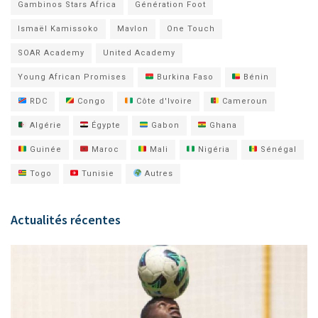
Gambinos Stars Africa
Génération Foot
Ismaël Kamissoko
Mavlon
One Touch
SOAR Academy
United Academy
Young African Promises
Burkina Faso
Bénin
RDC
Congo
Côte d'Ivoire
Cameroun
Algérie
Égypte
Gabon
Ghana
Guinée
Maroc
Mali
Nigéria
Sénégal
Togo
Tunisie
Autres
Actualités récentes