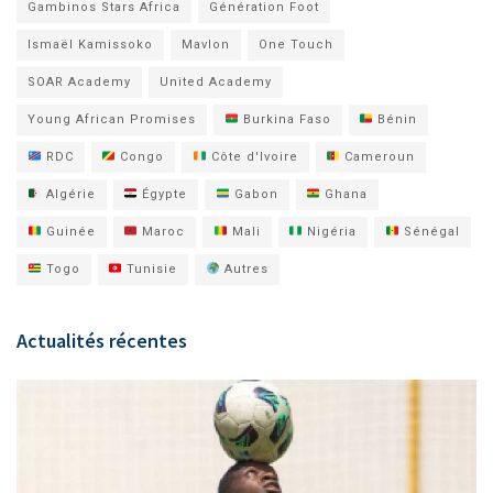
Gambinos Stars Africa
Génération Foot
Ismaël Kamissoko
Mavlon
One Touch
SOAR Academy
United Academy
Young African Promises
Burkina Faso
Bénin
RDC
Congo
Côte d'Ivoire
Cameroun
Algérie
Égypte
Gabon
Ghana
Guinée
Maroc
Mali
Nigéria
Sénégal
Togo
Tunisie
Autres
Actualités récentes