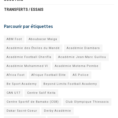
TRANSFERTS / ESSAIS
Parcourir par étiquettes
ABM Foot
Aboubacar Maiga
Académie des Étoiles du Mandé
Académie Diambars
Académie Football Cherifla
Académie Jean-Marc Guillou
Académie Mohammed VI
Académie Motema Pembe
Africa Foot
Afrique Football Elite
AS Police
Be Sport Academy
Beyond Limits Football Academy
CAN U17
Centre Salif Keita
Centre Sportif de Bamako (CSB)
Club Olympique Thiessois
Dakar Sacré-Coeur
Derby Académie