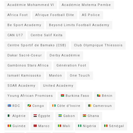
Académie Mohammed VI
Académie Motema Pembe
Africa Foot
Afrique Football Elite
AS Police
Be Sport Academy
Beyond Limits Football Academy
CAN U17
Centre Salif Keita
Centre Sportif de Bamako (CSB)
Club Olympique Thiessois
Dakar Sacré-Coeur
Derby Académie
Gambinos Stars Africa
Génération Foot
Ismaël Kamissoko
Mavlon
One Touch
SOAR Academy
United Academy
Young African Promises
Burkina Faso
Bénin
RDC
Congo
Côte d'Ivoire
Cameroun
Algérie
Égypte
Gabon
Ghana
Guinée
Maroc
Mali
Nigéria
Sénégal