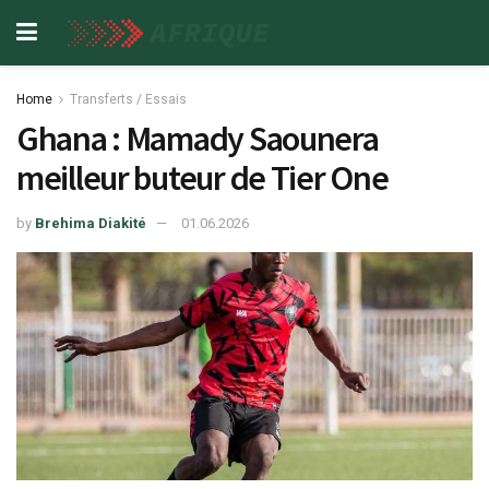
Home
Transferts / Essais
Ghana : Mamady Saounera
meilleur buteur de Tier One
by
Brehima Diakité
01.06.2026