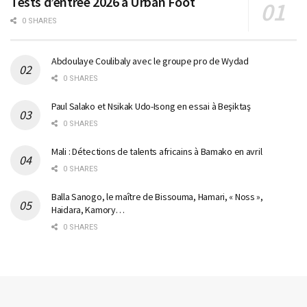
Tests d’entrée 2026 à Urban Foot
0 SHARES
Abdoulaye Coulibaly avec le groupe pro de Wydad
0 SHARES
Paul Salako et Nsikak Udo-Isong en essai à Beşiktaş
0 SHARES
Mali : Détections de talents africains à Bamako en avril
0 SHARES
Balla Sanogo, le maître de Bissouma, Hamari, « Noss »,
Haidara, Kamory…
0 SHARES