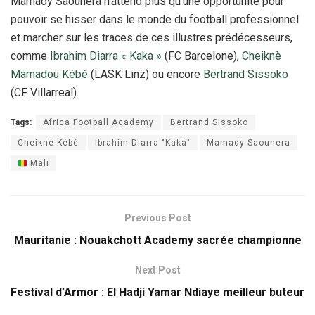
Mamady Saounera n’attend plus qu’une opportunité pour
pouvoir se hisser dans le monde du football professionnel
et marcher sur les traces de ces illustres prédécesseurs,
comme
Ibrahim Diarra « Kaka »
(FC Barcelone),
Cheiknè
Mamadou Kébé
(LASK Linz) ou encore
Bertrand Sissoko
(CF Villarreal).
Tags:
Africa Football Academy
Bertrand Sissoko
Cheiknè Kébé
Ibrahim Diarra "Kakà"
Mamady Saounera
Mali
Previous Post
Mauritanie : Nouakchott Academy sacrée championne
Next Post
Festival d’Armor : El Hadji Yamar Ndiaye meilleur buteur