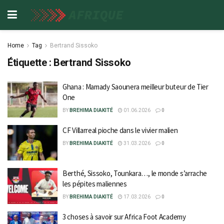
Home
Tag
Bertrand Sissoko
Étiquette :
Bertrand Sissoko
Ghana : Mamady Saounera meilleur buteur de Tier
One
BY
BREHIMA DIAKITÉ
01.06.2026
0
CF Villarreal pioche dans le vivier malien
BY
BREHIMA DIAKITÉ
31.03.2026
0
Berthé, Sissoko, Tounkara…, le monde s’arrache
les pépites maliennes
BY
BREHIMA DIAKITÉ
17.03.2026
0
3 choses à savoir sur Africa Foot Academy