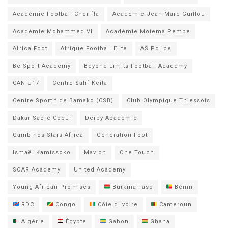
Académie Football Cherifla
Académie Jean-Marc Guillou
Académie Mohammed VI
Académie Motema Pembe
Africa Foot
Afrique Football Elite
AS Police
Be Sport Academy
Beyond Limits Football Academy
CAN U17
Centre Salif Keita
Centre Sportif de Bamako (CSB)
Club Olympique Thiessois
Dakar Sacré-Coeur
Derby Académie
Gambinos Stars Africa
Génération Foot
Ismaël Kamissoko
Mavlon
One Touch
SOAR Academy
United Academy
Young African Promises
Burkina Faso
Bénin
RDC
Congo
Côte d'Ivoire
Cameroun
Algérie
Égypte
Gabon
Ghana