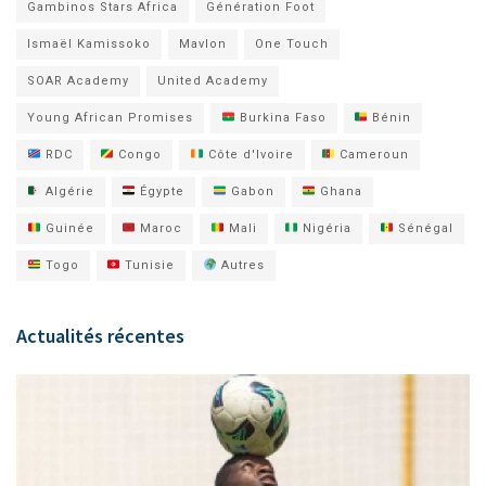
Gambinos Stars Africa
Génération Foot
Ismaël Kamissoko
Mavlon
One Touch
SOAR Academy
United Academy
Young African Promises
Burkina Faso
Bénin
RDC
Congo
Côte d'Ivoire
Cameroun
Algérie
Égypte
Gabon
Ghana
Guinée
Maroc
Mali
Nigéria
Sénégal
Togo
Tunisie
Autres
Actualités récentes