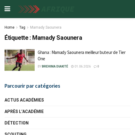
Home
Tag
Mamady Saounera
Étiquette :
Mamady Saounera
Ghana : Mamady Saounera meilleur buteur de Tier
One
BY
BREHIMA DIAKITÉ
01.06.2026
0
Parcourir par catégories
ACTUS ACADÉMIES
APRÈS L’ACADÉMIE
DÉTECTION
SCOUTING