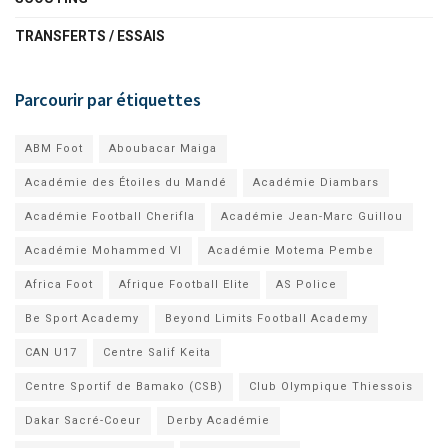
TRANSFERTS / ESSAIS
Parcourir par étiquettes
ABM Foot
Aboubacar Maiga
Académie des Étoiles du Mandé
Académie Diambars
Académie Football Cherifla
Académie Jean-Marc Guillou
Académie Mohammed VI
Académie Motema Pembe
Africa Foot
Afrique Football Elite
AS Police
Be Sport Academy
Beyond Limits Football Academy
CAN U17
Centre Salif Keita
Centre Sportif de Bamako (CSB)
Club Olympique Thiessois
Dakar Sacré-Coeur
Derby Académie