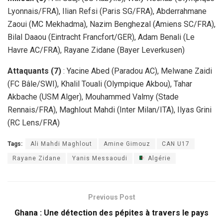
Lyonnais/FRA), Ilian Refsi (Paris SG/FRA), Abderrahmane
Zaoui (MC Mekhadma), Nazim Benghezal (Amiens SC/FRA),
Bilal Daaou (Eintracht Francfort/GER), Adam Benali (Le
Havre AC/FRA), Rayane Zidane (Bayer Leverkusen)
Attaquants (7)
: Yacine Abed (Paradou AC), Melwane Zaidi
(FC Bâle/SWI), Khalil Touali (Olympique Akbou), Tahar
Akbache (USM Alger), Mouhammed Valmy (Stade
Rennais/FRA), Maghlout Mahdi (Inter Milan/ITA), Ilyas Grini
(RC Lens/FRA)
Tags:
Ali Mahdi Maghlout
Amine Gimouz
CAN U17
Rayane Zidane
Yanis Messaoudi
Algérie
Previous Post
Ghana : Une détection des pépites à travers le pays