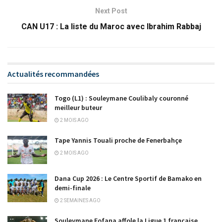
Next Post
CAN U17 : La liste du Maroc avec Ibrahim Rabbaj
Actualités recommandées
Togo (L1) : Souleymane Coulibaly couronné
meilleur buteur
2 MOIS AGO
Tape Yannis Touali proche de Fenerbahçe
2 MOIS AGO
Dana Cup 2026 : Le Centre Sportif de Bamako en
demi-finale
2 SEMAINES AGO
Souleymane Fofana affole la Ligue 1 française