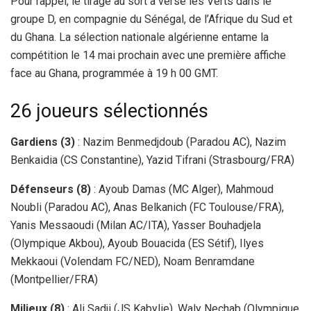
Pour rappel, le tirage au sort a versé les Verts dans le
groupe D, en compagnie du Sénégal, de l’Afrique du Sud et
du Ghana. La sélection nationale algérienne entame la
compétition le 14 mai prochain avec une première affiche
face au Ghana, programmée à 19 h 00 GMT.
26 joueurs sélectionnés
Gardiens (3)
: Nazim Benmedjdoub (Paradou AC), Nazim
Benkaidia (CS Constantine), Yazid Tifrani (Strasbourg/FRA)
Défenseurs (8)
: Ayoub Damas (MC Alger), Mahmoud
Noubli (Paradou AC), Anas Belkanich (FC Toulouse/FRA),
Yanis Messaoudi (Milan AC/ITA), Yasser Bouhadjela
(Olympique Akbou), Ayoub Bouacida (ES Sétif), Ilyes
Mekkaoui (Volendam FC/NED), Noam Benramdane
(Montpellier/FRA)
Milieux (8)
: Ali Sadji (JS Kabylie), Waly Nechab (Olympique