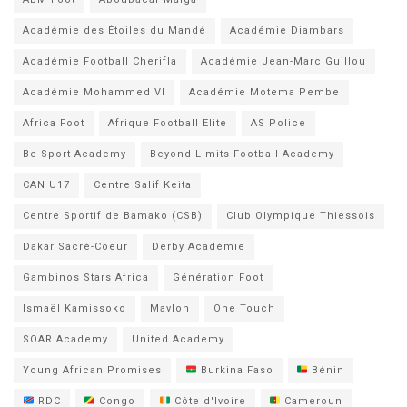
Académie des Étoiles du Mandé
Académie Diambars
Académie Football Cherifla
Académie Jean-Marc Guillou
Académie Mohammed VI
Académie Motema Pembe
Africa Foot
Afrique Football Elite
AS Police
Be Sport Academy
Beyond Limits Football Academy
CAN U17
Centre Salif Keita
Centre Sportif de Bamako (CSB)
Club Olympique Thiessois
Dakar Sacré-Coeur
Derby Académie
Gambinos Stars Africa
Génération Foot
Ismaël Kamissoko
Mavlon
One Touch
SOAR Academy
United Academy
Young African Promises
Burkina Faso
Bénin
RDC
Congo
Côte d'Ivoire
Cameroun