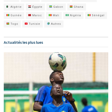
Algérie
Égypte
Gabon
Ghana
Guinée
Maroc
Mali
Nigéria
Sénégal
Togo
Tunisie
Autres
Actualités les plus lues