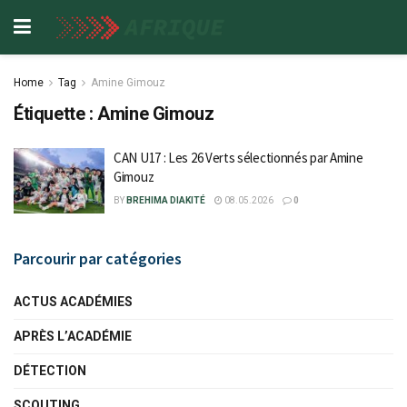
Home
Tag
Amine Gimouz
Étiquette :
Amine Gimouz
CAN U17 : Les 26 Verts sélectionnés par Amine
Gimouz
BY
BREHIMA DIAKITÉ
08.05.2026
0
Parcourir par catégories
ACTUS ACADÉMIES
APRÈS L’ACADÉMIE
DÉTECTION
SCOUTING