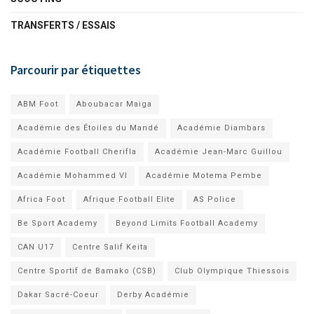
TRANSFERTS / ESSAIS
Parcourir par étiquettes
ABM Foot
Aboubacar Maiga
Académie des Étoiles du Mandé
Académie Diambars
Académie Football Cherifla
Académie Jean-Marc Guillou
Académie Mohammed VI
Académie Motema Pembe
Africa Foot
Afrique Football Elite
AS Police
Be Sport Academy
Beyond Limits Football Academy
CAN U17
Centre Salif Keita
Centre Sportif de Bamako (CSB)
Club Olympique Thiessois
Dakar Sacré-Coeur
Derby Académie