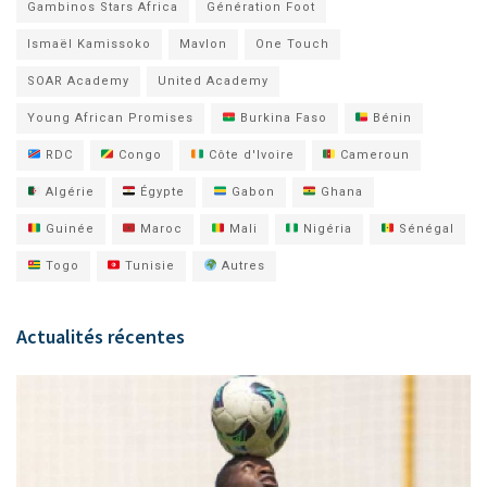
Gambinos Stars Africa
Génération Foot
Ismaël Kamissoko
Mavlon
One Touch
SOAR Academy
United Academy
Young African Promises
Burkina Faso
Bénin
RDC
Congo
Côte d'Ivoire
Cameroun
Algérie
Égypte
Gabon
Ghana
Guinée
Maroc
Mali
Nigéria
Sénégal
Togo
Tunisie
Autres
Actualités récentes