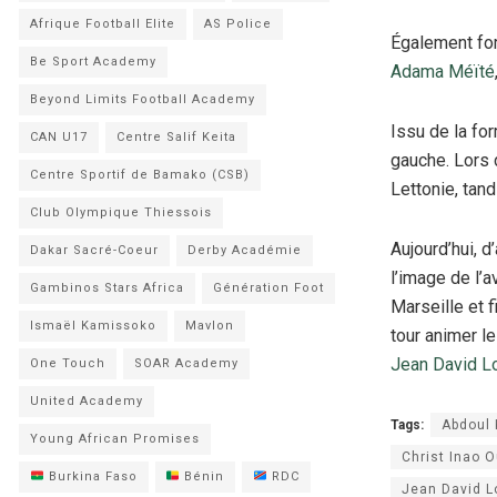
Afrique Football Elite
AS Police
Également for
Be Sport Academy
Adama Méïté
Beyond Limits Football Academy
Issu de la for
CAN U17
Centre Salif Keita
gauche. Lors 
Centre Sportif de Bamako (CSB)
Lettonie, tan
Club Olympique Thiessois
Aujourd’hui, d
Dakar Sacré-Coeur
Derby Académie
l’image de l’
Gambinos Stars Africa
Génération Foot
Marseille et f
Ismaël Kamissoko
Mavlon
tour animer le
Jean David L
One Touch
SOAR Academy
United Academy
Tags:
Abdoul 
Young African Promises
Christ Inao O
Burkina Faso
Bénin
RDC
Jean David L