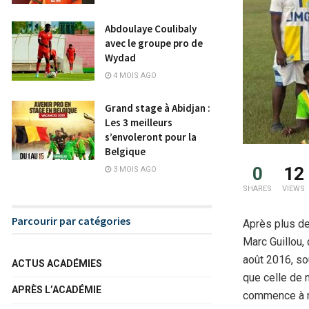
Abdoulaye Coulibaly
avec le groupe pro de
Wydad
4 MOIS AGO
Grand stage à Abidjan :
Les 3 meilleurs
s’envoleront pour la
Belgique
0
12
3 MOIS AGO
SHARES
VIEWS
Parcourir par catégories
Après plus d
Marc Guillou, 
août 2016, sou
ACTUS ACADÉMIES
que celle de 
APRÈS L’ACADÉMIE
commence à ré