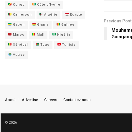
Congo
Côte d'Ivoire
Cameroun
Algérie
Égypte
Previous Post
Gabon
Ghana
Guinée
Mouhamed
Maroc
Mali
Nigéria
Guingamp
Sénégal
Togo
Tunisie
Autres
About
Advertise
Careers
Contactez-nous
© 2026