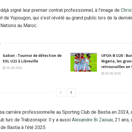
 déjà signé leur premier contrat professionnel, à l’image de
Chris
ant de Yopougon, qui s’est révélé au grand public lors de la derni
 Nations au Maroc.
s
Gabon : Tournoi de détection de
UFOA-B U20 : Bur
XXL U21 à Libreville
Nigeria, les gra
retrouvailles en 
06.08.2026
06.08.2026
a carrière professionnelle au Sporting Club de Bastia en 2024, 
lub turc de Trabzonspor. Il y a aussi
Alexandre Bi Zaouai
, 21 ans,
de Bastia à l’été 2025.