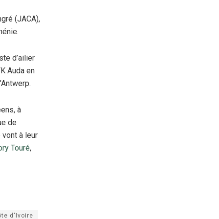
ngré (JACA),
ménie.
te d’ailier
 FK Auda en
d’Antwerp.
éens, à
que de
 vont à leur
ry Touré
,
te d'Ivoire