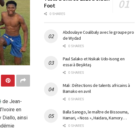
Foot
0 SHARES
Abdoulaye Coulibaly avec le groupe pro
de Wydad
0 SHARES
Paul Salako et Nsikak Udo-Isong en
essai à Beşiktaş
0 SHARES
Mali : Détections de talents africains à
Bamako en avril
0 SHARES
é
de Jean-
d’Ivoire en
Balla Sanogo, le maître de Bissouma,
 Diallo, ainsi
Hamari, « Noss », Haidara, Kamory…
cadémie
0 SHARES