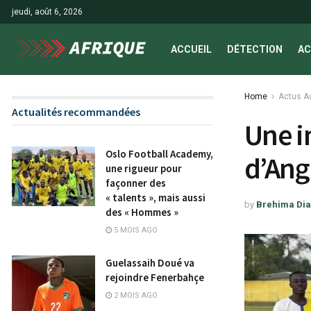
jeudi, août 6, 2026
ACCUEIL
DÉTECTION
AC
Home
Actus A
Actualités recommandées
Une i
Oslo Football Academy,
d’Ang
une rigueur pour
façonner des
« talents », mais aussi
by
Brehima Dia
des « Hommes »
5 MOIS AGO
Guelassaih Doué va
rejoindre Fenerbahçe
2 MOIS AGO