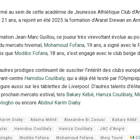
mé au sein de cette académie de Jeunesse Athlétique Club d’A
, 21 ans, a rejoint en été 2025 la formation d’Ararat Erewan en Ar
mation Jean-Marc Guillou, ce joueur très virevoltant évolue au pos
du mercato hivernal,
Mohamoud Fofana
, 19 ans, a signé avec le
dis que
Modibo Fofana
, 18 ans, s’est engagé avec le club belge 
’autres prodiges continuent de susciter l’intérêt des clubs europ
avant-centre
Hamidou Coulibaly
, qui a déjà été testé par l’Olympi
igure aussi sur les tablettes de Liverpool. D’autres talents d’élite
 prochain mercato estival, tels
Bakary Kébé
,
Hamza Coulibaly
,
Mo
ologbo
ou encore
Abdoul Karim Diaby
.
Karim Diaby
Adama Méïté
Alexandre Bi Zaouai
Bakary Kébé
ulaï
Hamidou Coulibaly
Hamza Coulibaly
JAC d'Angré
ologbo
Modibo Fofana
Mohamoud Fofana
Mory Touré
Cô