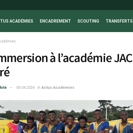
TUS ACADÉMIES
ENCADREMENT
SCOUTING
TRANSFERTS 
cadémies
mmersion à l’académie JAC
ré
kité
03.04.2026
in
Actus Académies