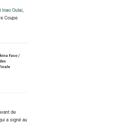
t Inao Oulaï
,
ère Coupe
kina Faso /
ndes
finale
avant de
 qui a signé au