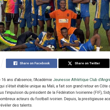
Share on Facebook
Share on Twitter
e 16 ans d’absence, l’Académie
Jeunesse Athlétique Club d’Angr
qui s’était établie unique au Mali, a fait son grand retour en Côte 
s l’impulsion du président de la Fédération Ivoirienne (FIF), Sidy
nombreux acteurs du football ivoirien. Depuis, la prestigieuse a
véler des talents.