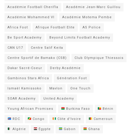
Académie Football Cherifla
Académie Jean-Marc Guillou
Académie Mohammed VI
Académie Motema Pembe
Africa Foot
Afrique Football Elite
AS Police
Be Sport Academy
Beyond Limits Football Academy
CAN U17
Centre Salif Keita
Centre Sportif de Bamako (CSB)
Club Olympique Thiessois
Dakar Sacré-Coeur
Derby Académie
Gambinos Stars Africa
Génération Foot
Ismaël Kamissoko
Mavlon
One Touch
SOAR Academy
United Academy
Young African Promises
Burkina Faso
Bénin
RDC
Congo
Côte d'Ivoire
Cameroun
Algérie
Égypte
Gabon
Ghana