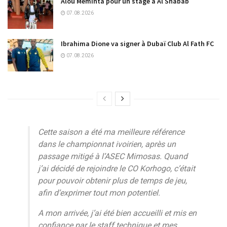
Alou Meminta pour un stage à Al Shabab
07.08.2026
Ibrahima Dione va signer à Dubaï Club Al Fath FC
07.08.2026
Cette saison a été ma meilleure référence
dans le championnat ivoirien, après un
passage mitigé à l’ASEC Mimosas. Quand
j’ai décidé de rejoindre le CO Korhogo, c’était
pour pouvoir obtenir plus de temps de jeu,
afin d’exprimer tout mon potentiel.
A mon arrivée, j’ai été bien accueilli et mis en
confiance par le staff technique et mes