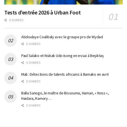
Tests d’entrée 2026 à Urban Foot
0 SHARES
Abdoulaye Coulibaly avec le groupe pro de Wydad
0 SHARES
Paul Salako et Nsikak Udo-Isong en essai à Beşiktaş
0 SHARES
Mali : Détections de talents africains à Bamako en avril
0 SHARES
Balla Sanogo, le maître de Bissouma, Hamari, « Noss »,
Haidara, Kamory…
0 SHARES