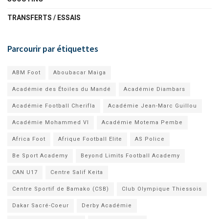
TRANSFERTS / ESSAIS
Parcourir par étiquettes
ABM Foot
Aboubacar Maiga
Académie des Étoiles du Mandé
Académie Diambars
Académie Football Cherifla
Académie Jean-Marc Guillou
Académie Mohammed VI
Académie Motema Pembe
Africa Foot
Afrique Football Elite
AS Police
Be Sport Academy
Beyond Limits Football Academy
CAN U17
Centre Salif Keita
Centre Sportif de Bamako (CSB)
Club Olympique Thiessois
Dakar Sacré-Coeur
Derby Académie