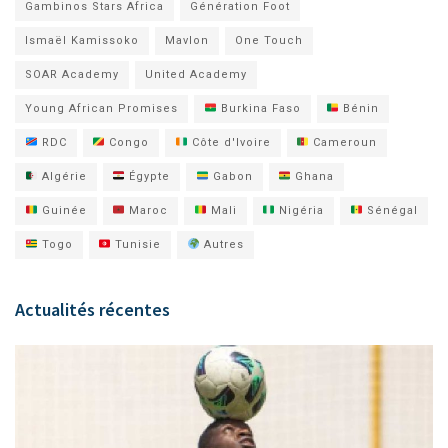
Gambinos Stars Africa
Génération Foot
Ismaël Kamissoko
Mavlon
One Touch
SOAR Academy
United Academy
Young African Promises
Burkina Faso
Bénin
RDC
Congo
Côte d'Ivoire
Cameroun
Algérie
Égypte
Gabon
Ghana
Guinée
Maroc
Mali
Nigéria
Sénégal
Togo
Tunisie
Autres
Actualités récentes