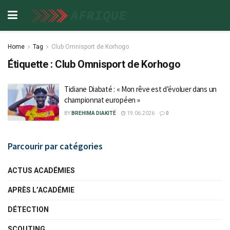
Home
Tag
Club Omnisport de Korhogo
Étiquette :
Club Omnisport de Korhogo
Tidiane Diabaté : « Mon rêve est d’évoluer dans un
championnat européen »
BY
BREHIMA DIAKITÉ
19.06.2026
0
Parcourir par catégories
ACTUS ACADÉMIES
APRÈS L’ACADÉMIE
DÉTECTION
SCOUTING