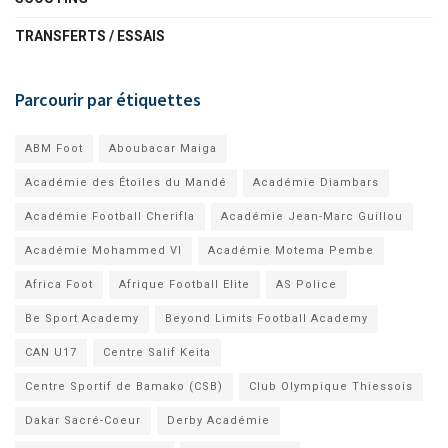
TRANSFERTS / ESSAIS
Parcourir par étiquettes
ABM Foot
Aboubacar Maiga
Académie des Étoiles du Mandé
Académie Diambars
Académie Football Cherifla
Académie Jean-Marc Guillou
Académie Mohammed VI
Académie Motema Pembe
Africa Foot
Afrique Football Elite
AS Police
Be Sport Academy
Beyond Limits Football Academy
CAN U17
Centre Salif Keita
Centre Sportif de Bamako (CSB)
Club Olympique Thiessois
Dakar Sacré-Coeur
Derby Académie