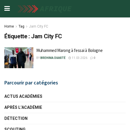
Home
Tag
Jam City FC
Étiquette :
Jam City FC
Muhammed Marong à l’essai à Bologne
BY
BREHIMA DIAKITÉ
11.03.2026
0
Parcourir par catégories
ACTUS ACADÉMIES
APRÈS L’ACADÉMIE
DÉTECTION
SCOUTING