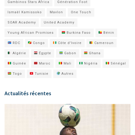
Gambinos Stars Africa
Génération Foot
Ismaël Kamissoko
Mavlon
One Touch
SOAR Academy
United Academy
Young African Promises
Burkina Faso
Bénin
RDC
Congo
Côte d'Ivoire
Cameroun
Algérie
Égypte
Gabon
Ghana
Guinée
Maroc
Mali
Nigéria
Sénégal
Togo
Tunisie
Autres
Actualités récentes