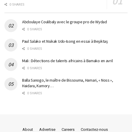
0 SHARES
Abdoulaye Coulibaly avec le groupe pro de Wydad
0 SHARES
Paul Salako et Nsikak Udo-Isong en essai à Beşiktaş
0 SHARES
Mali : Détections de talents africains à Bamako en avril
0 SHARES
Balla Sanogo, le maître de Bissouma, Hamari, « Noss »,
Haidara, Kamory…
0 SHARES
About
Advertise
Careers
Contactez-nous