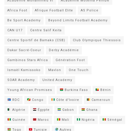
Académie Mohammed VI
Académie Motema Pembe
Africa Foot
Afrique Football Elite
AS Police
Be Sport Academy
Beyond Limits Football Academy
CAN U17
Centre Salif Keita
Centre Sportif de Bamako (CSB)
Club Olympique Thiessois
Dakar Sacré-Coeur
Derby Académie
Gambinos Stars Africa
Génération Foot
Ismaël Kamissoko
Mavlon
One Touch
SOAR Academy
United Academy
Young African Promises
Burkina Faso
Bénin
RDC
Congo
Côte d'Ivoire
Cameroun
Algérie
Égypte
Gabon
Ghana
Guinée
Maroc
Mali
Nigéria
Sénégal
Togo
Tunisie
Autres