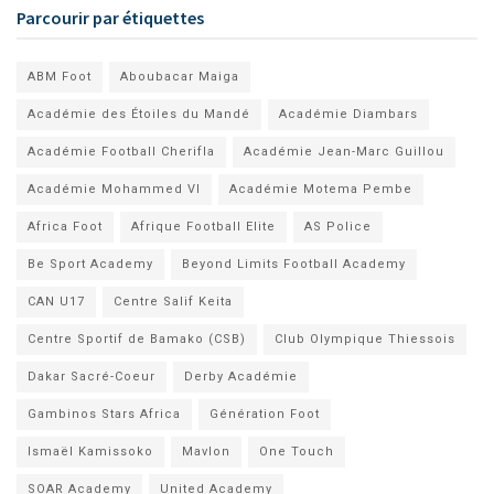
Parcourir par étiquettes
ABM Foot
Aboubacar Maiga
Académie des Étoiles du Mandé
Académie Diambars
Académie Football Cherifla
Académie Jean-Marc Guillou
Académie Mohammed VI
Académie Motema Pembe
Africa Foot
Afrique Football Elite
AS Police
Be Sport Academy
Beyond Limits Football Academy
CAN U17
Centre Salif Keita
Centre Sportif de Bamako (CSB)
Club Olympique Thiessois
Dakar Sacré-Coeur
Derby Académie
Gambinos Stars Africa
Génération Foot
Ismaël Kamissoko
Mavlon
One Touch
SOAR Academy
United Academy