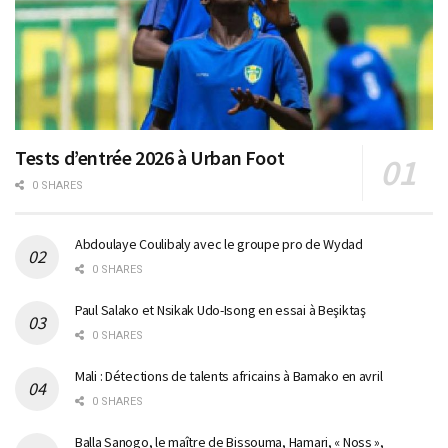
Tests d’entrée 2026 à Urban Foot
0 SHARES
Abdoulaye Coulibaly avec le groupe pro de Wydad
0 SHARES
Paul Salako et Nsikak Udo-Isong en essai à Beşiktaş
0 SHARES
Mali : Détections de talents africains à Bamako en avril
0 SHARES
Balla Sanogo, le maître de Bissouma, Hamari, « Noss »,