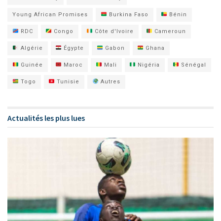
Young African Promises
Burkina Faso
Bénin
RDC
Congo
Côte d'Ivoire
Cameroun
Algérie
Égypte
Gabon
Ghana
Guinée
Maroc
Mali
Nigéria
Sénégal
Togo
Tunisie
Autres
Actualités les plus lues