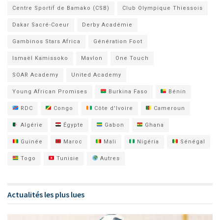
Centre Sportif de Bamako (CSB)
Club Olympique Thiessois
Dakar Sacré-Coeur
Derby Académie
Gambinos Stars Africa
Génération Foot
Ismaël Kamissoko
Mavlon
One Touch
SOAR Academy
United Academy
Young African Promises
Burkina Faso
Bénin
RDC
Congo
Côte d'Ivoire
Cameroun
Algérie
Égypte
Gabon
Ghana
Guinée
Maroc
Mali
Nigéria
Sénégal
Togo
Tunisie
Autres
Actualités les plus lues