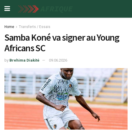
Home
Transferts / Essais
Samba Koné va signer au Young
Africans SC
by
Brehima Diakité
09.06.2026