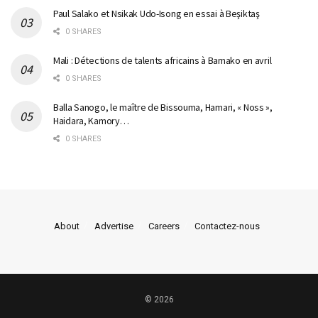
Paul Salako et Nsikak Udo-Isong en essai à Beşiktaş
0 SHARES
Mali : Détections de talents africains à Bamako en avril
0 SHARES
Balla Sanogo, le maître de Bissouma, Hamari, « Noss »,
Haidara, Kamory…
0 SHARES
About
Advertise
Careers
Contactez-nous
© 2026