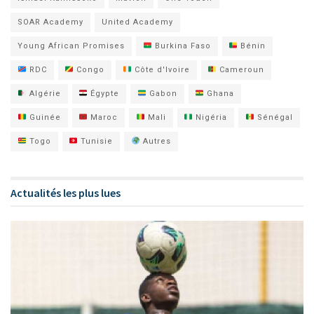
SOAR Academy
United Academy
Young African Promises
Burkina Faso
Bénin
RDC
Congo
Côte d'Ivoire
Cameroun
Algérie
Égypte
Gabon
Ghana
Guinée
Maroc
Mali
Nigéria
Sénégal
Togo
Tunisie
Autres
Actualités les plus lues