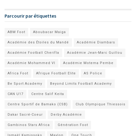
Parcourir par étiquettes
ABM Foot
Aboubacar Maiga
Académie des Étoiles du Mandé
Académie Diambars
Académie Football Cherifla
Académie Jean-Marc Guillou
Académie Mohammed VI
Académie Motema Pembe
Africa Foot
Afrique Football Elite
AS Police
Be Sport Academy
Beyond Limits Football Academy
CAN U17
Centre Salif Keita
Centre Sportif de Bamako (CSB)
Club Olympique Thiessois
Dakar Sacré-Coeur
Derby Académie
Gambinos Stars Africa
Génération Foot
Ismaël Kamissoko
Mavlon
One Touch