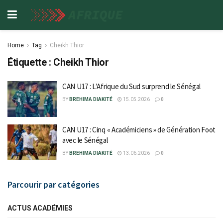
Home
Tag
Cheikh Thior
Étiquette :
Cheikh Thior
CAN U17 : L’Afrique du Sud surprend le Sénégal
BY
BREHIMA DIAKITÉ
15.05.2026
0
CAN U17 : Cinq « Académiciens » de Génération Foot
avec le Sénégal
BY
BREHIMA DIAKITÉ
13.06.2026
0
Parcourir par catégories
ACTUS ACADÉMIES