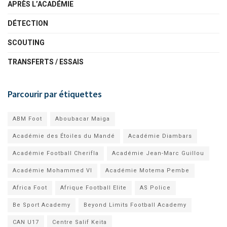
APRÈS L’ACADÉMIE
DÉTECTION
SCOUTING
TRANSFERTS / ESSAIS
Parcourir par étiquettes
ABM Foot
Aboubacar Maiga
Académie des Étoiles du Mandé
Académie Diambars
Académie Football Cherifla
Académie Jean-Marc Guillou
Académie Mohammed VI
Académie Motema Pembe
Africa Foot
Afrique Football Elite
AS Police
Be Sport Academy
Beyond Limits Football Academy
CAN U17
Centre Salif Keita