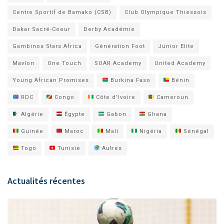
Centre Sportif de Bamako (CSB)
Club Olympique Thiessois
Dakar Sacré-Coeur
Derby Académie
Gambinos Stars Africa
Génération Foot
Junior Elite
Mavlon
One Touch
SOAR Academy
United Academy
Young African Promises
Burkina Faso
Bénin
RDC
Congo
Côte d'Ivoire
Cameroun
Algérie
Égypte
Gabon
Ghana
Guinée
Maroc
Mali
Nigéria
Sénégal
Togo
Tunisie
Autres
Actualités récentes