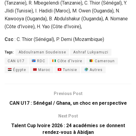
(Tanzanie), R. Mbegelendi (Tanzanie), C. Thior (Sénégal), Y.
Jlidi (Tunisie), I. Hadidi (Maroc), M. Owen (Ouganda), N.
Kawooya (Ouganda), B. Abdulshakur (Ouganda), A. Nomane
(Côte d’Ivoire), H. Yao (Côte d’Ivoire),
Csc
: C. Thior (Sénégal), P. Demi (Mozambique)
Tags:
Abdoulraman Soudeisse
Ashraf Lukyamuzi
CAN U17
RDC
Côte d'Ivoire
Cameroun
Égypte
Maroc
Tunisie
Autres
Previous Post
CAN U17 : Sénégal / Ghana, un choc en perspective
Next Post
Talent Cup Ivoire 2026 : 24 académies se donnent
rendez-vous à Abidjan