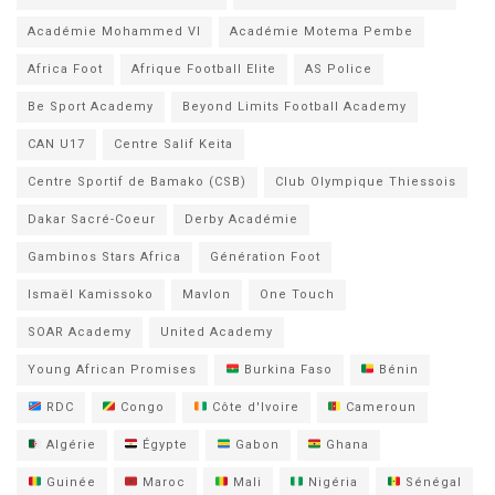
Académie Mohammed VI
Académie Motema Pembe
Africa Foot
Afrique Football Elite
AS Police
Be Sport Academy
Beyond Limits Football Academy
CAN U17
Centre Salif Keita
Centre Sportif de Bamako (CSB)
Club Olympique Thiessois
Dakar Sacré-Coeur
Derby Académie
Gambinos Stars Africa
Génération Foot
Ismaël Kamissoko
Mavlon
One Touch
SOAR Academy
United Academy
Young African Promises
Burkina Faso
Bénin
RDC
Congo
Côte d'Ivoire
Cameroun
Algérie
Égypte
Gabon
Ghana
Guinée
Maroc
Mali
Nigéria
Sénégal