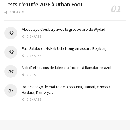
Tests d’entrée 2026 à Urban Foot
0 SHARES
Abdoulaye Coulibaly avec le groupe pro de Wydad
0 SHARES
Paul Salako et Nsikak Udo-Isong en essai à Beşiktaş
0 SHARES
Mali : Détections de talents africains à Bamako en avril
0 SHARES
Balla Sanogo, le maître de Bissouma, Hamari, « Noss »,
Haidara, Kamory…
0 SHARES