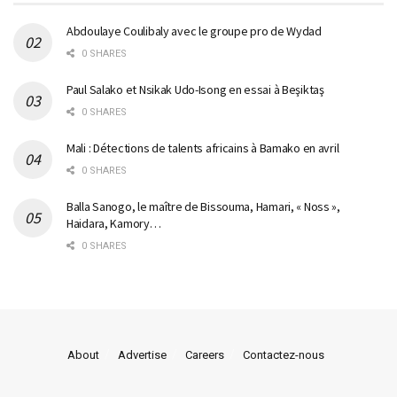
Abdoulaye Coulibaly avec le groupe pro de Wydad
0 SHARES
Paul Salako et Nsikak Udo-Isong en essai à Beşiktaş
0 SHARES
Mali : Détections de talents africains à Bamako en avril
0 SHARES
Balla Sanogo, le maître de Bissouma, Hamari, « Noss »,
Haidara, Kamory…
0 SHARES
About
Advertise
Careers
Contactez-nous