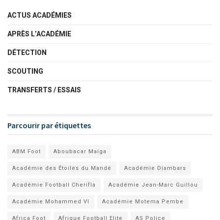
ACTUS ACADÉMIES
APRÈS L’ACADÉMIE
DÉTECTION
SCOUTING
TRANSFERTS / ESSAIS
Parcourir par étiquettes
ABM Foot
Aboubacar Maiga
Académie des Étoiles du Mandé
Académie Diambars
Académie Football Cherifla
Académie Jean-Marc Guillou
Académie Mohammed VI
Académie Motema Pembe
Africa Foot
Afrique Football Elite
AS Police