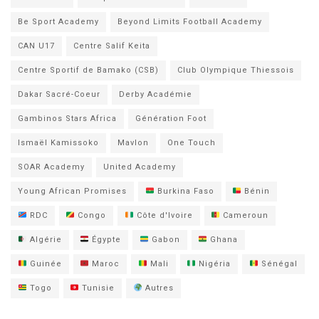
Be Sport Academy
Beyond Limits Football Academy
CAN U17
Centre Salif Keita
Centre Sportif de Bamako (CSB)
Club Olympique Thiessois
Dakar Sacré-Coeur
Derby Académie
Gambinos Stars Africa
Génération Foot
Ismaël Kamissoko
Mavlon
One Touch
SOAR Academy
United Academy
Young African Promises
Burkina Faso
Bénin
RDC
Congo
Côte d'Ivoire
Cameroun
Algérie
Égypte
Gabon
Ghana
Guinée
Maroc
Mali
Nigéria
Sénégal
Togo
Tunisie
Autres