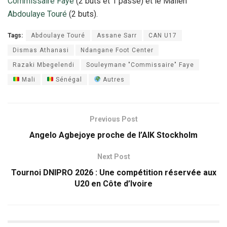
Commissaire Faye
(2 buts et 1 passe) et le Malien
Abdoulaye Touré
(2 buts).
Tags:
Abdoulaye Touré
Assane Sarr
CAN U17
Dismas Athanasi
Ndangane Foot Center
Razaki Mbegelendi
Souleymane "Commissaire" Faye
Mali
Sénégal
Autres
Previous Post
Angelo Agbejoye proche de l’AIK Stockholm
Next Post
Tournoi DNIPRO 2026 : Une compétition réservée aux
U20 en Côte d’Ivoire