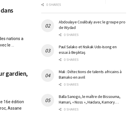
0 SHARES
 dans
Abdoulaye Coulibaly avec le groupe pro
de Wydad
0 SHARES
des nations a
ec le ...
Paul Salako et Nsikak Udo-Isong en
essai à Beşiktaş
0 SHARES
Mali : Détections de talents africains à
ur gardien,
Bamako en avril
0 SHARES
Balla Sanogo, le maître de Bissouma,
e 16e édition
Hamari, « Noss », Haidara, Kamory…
aroc, Assane
0 SHARES