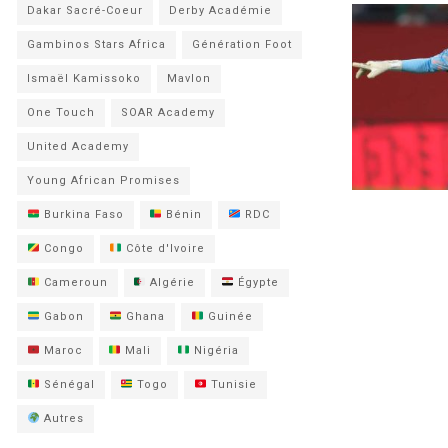
Dakar Sacré-Coeur
Derby Académie
Gambinos Stars Africa
Génération Foot
Ismaël Kamissoko
Mavlon
One Touch
SOAR Academy
United Academy
Young African Promises
Burkina Faso
Bénin
RDC
Congo
Côte d'Ivoire
Cameroun
Algérie
Égypte
Gabon
Ghana
Guinée
Maroc
Mali
Nigéria
Sénégal
Togo
Tunisie
Autres