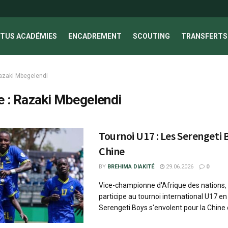
TUS ACADÉMIES
ENCADREMENT
SCOUTING
TRANSFERTS 
azaki Mbegelendi
e :
Razaki Mbegelendi
Tournoi U17 : Les Serengeti 
Chine
BY
BREHIMA DIAKITÉ
29.06.2026
0
Vice-championne d'Afrique des nations,
participe au tournoi international U17 en
Serengeti Boys s'envolent pour la Chine c