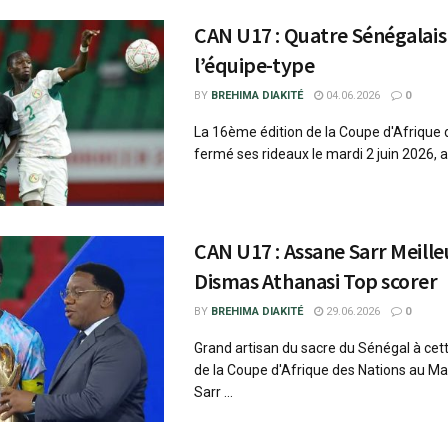
CAN U17 : Quatre Sénégalais
l’équipe-type
BY
BREHIMA DIAKITÉ
04.06.2026
0
La 16ème édition de la Coupe d'Afrique 
fermé ses rideaux le mardi 2 juin 2026, av
CAN U17 : Assane Sarr Meille
Dismas Athanasi Top scorer
BY
BREHIMA DIAKITÉ
29.06.2026
0
Grand artisan du sacre du Sénégal à cett
de la Coupe d'Afrique des Nations au M
Sarr ...