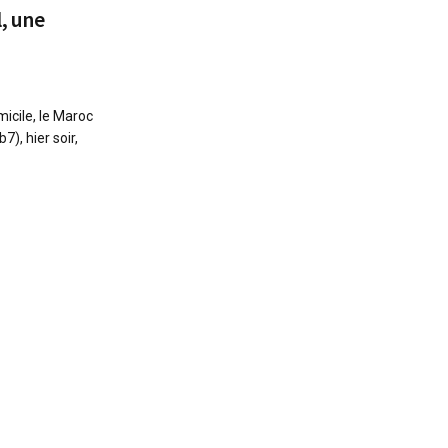
, une
icile, le Maroc
7), hier soir,