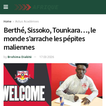
Home
Actus Académies
Berthé, Sissoko, Tounkara…, le
monde s’arrache les pépites
maliennes
by
Brehima Diakité
17.03.2026