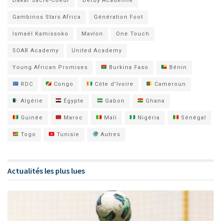
Dakar Sacré-Coeur
Derby Académie
Gambinos Stars Africa
Génération Foot
Ismaël Kamissoko
Mavlon
One Touch
SOAR Academy
United Academy
Young African Promises
Burkina Faso
Bénin
RDC
Congo
Côte d'Ivoire
Cameroun
Algérie
Égypte
Gabon
Ghana
Guinée
Maroc
Mali
Nigéria
Sénégal
Togo
Tunisie
Autres
Actualités les plus lues