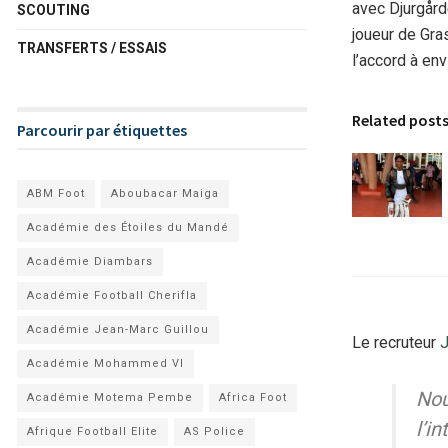
avec Djurgård
SCOUTING
joueur de Gra
TRANSFERTS / ESSAIS
l’accord à en
Related post
Parcourir par étiquettes
ABM Foot
Aboubacar Maiga
Académie des Étoiles du Mandé
Académie Diambars
Académie Football Cherifla
Académie Jean-Marc Guillou
Le recruteur
J
Académie Mohammed VI
Nou
Académie Motema Pembe
Africa Foot
l’i
Afrique Football Elite
AS Police