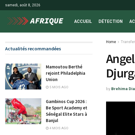
samedi, août 8, 2026
ACCUEIL
DÉTECTION
AC
Home
Transfer
Actualités recommandées
Angel
Mamoutou Berthé
Djurg
rejoint Philadelphia
Union
5 MOIS AGO
by
Brehima Dia
Gambinos Cup 2026 :
Be Sport Academy et
Sénégal Elite Stars à
Banjul
4 MOIS AGO