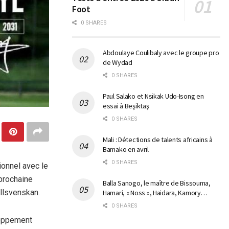
Foot
0 SHARES
Abdoulaye Coulibaly avec le groupe pro
de Wydad
0 SHARES
Paul Salako et Nsikak Udo-Isong en
essai à Beşiktaş
0 SHARES
Mali : Détections de talents africains à
Bamako en avril
0 SHARES
ionnel avec le
 prochaine
Balla Sanogo, le maître de Bissouma,
llsvenskan.
Hamari, « Noss », Haidara, Kamory…
0 SHARES
loppement