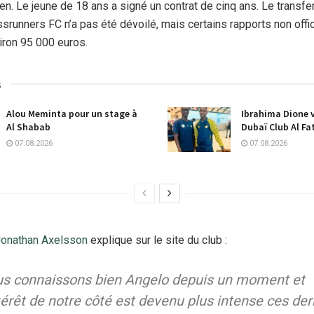
en. Le jeune de 18 ans a signé un contrat de cinq ans. Le transfe
ssrunners FC n’a pas été dévoilé, mais certains rapports non offi
viron 95 000 euros.
s
Alou Meminta pour un stage à
Ibrahima Dione v
Al Shabab
Dubaï Club Al Fa
07.08.2026
07.08.2026
onathan Axelsson
explique sur le site du club :
s connaissons bien Angelo depuis un moment et
ntérêt de notre côté est devenu plus intense ces der