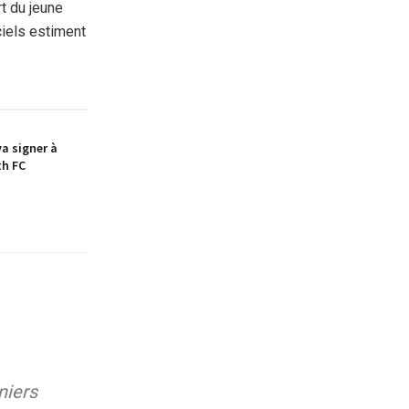
rt du jeune
ciels estiment
a signer à
th FC
niers