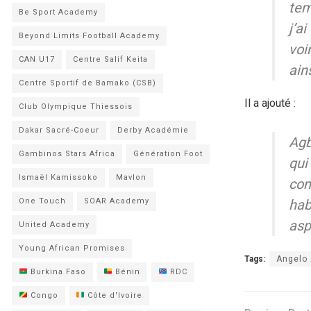
tem
Be Sport Academy
j’a
Beyond Limits Football Academy
voi
CAN U17
Centre Salif Keita
ain
Centre Sportif de Bamako (CSB)
Il a ajouté :
Club Olympique Thiessois
Dakar Sacré-Coeur
Derby Académie
Agb
Gambinos Stars Africa
Génération Foot
qui
Ismaël Kamissoko
Mavlon
com
One Touch
SOAR Academy
hab
asp
United Academy
Young African Promises
Tags:
Angelo
Burkina Faso
Bénin
RDC
Congo
Côte d'Ivoire