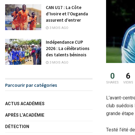
CAN U17 : La Côte
d’Ivoire et l’Ouganda
assurent d’entrer
3 MOIS AGO
Indépendance CUP
2026 : La célébrations
des talents béninois
3 MOIS AGO
0
6
SHARES
VIEWS
Parcourir par catégories
L’avant-centr
ACTUS ACADÉMIES
club suédois 
grande étape 
APRÈS L’ACADÉMIE
DÉTECTION
Testé l’été d