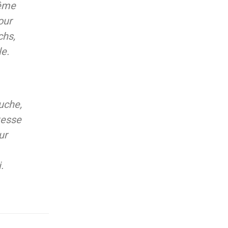
même
our
chs,
le.
uche,
tesse
ur
.