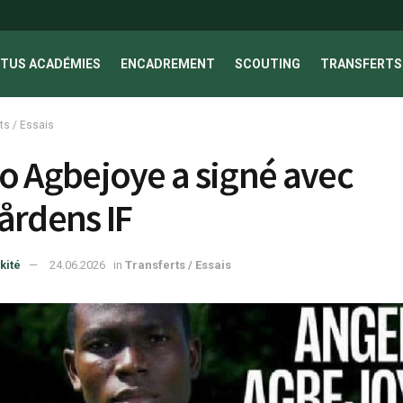
TUS ACADÉMIES
ENCADREMENT
SCOUTING
TRANSFERTS 
ts / Essais
o Agbejoye a signé avec
årdens IF
kité
24.06.2026
in
Transferts / Essais