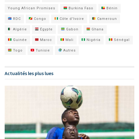
Young African Promises
Burkina Faso
Bénin
RDC
Congo
Côte d'Ivoire
Cameroun
Algérie
Égypte
Gabon
Ghana
Guinée
Maroc
Mali
Nigéria
Sénégal
Togo
Tunisie
Autres
Actualités les plus lues