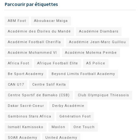
Parcourir par étiquettes
ABM Foot
Aboubacar Maiga
Académie des Étoiles du Mandé
Académie Diambars
Académie Football Cherifla
Académie Jean-Marc Guillou
Académie Mohammed VI
Académie Motema Pembe
Africa Foot
Afrique Football Elite
AS Police
Be Sport Academy
Beyond Limits Football Academy
CAN U17
Centre Salif Keita
Centre Sportif de Bamako (CSB)
Club Olympique Thiessois
Dakar Sacré-Coeur
Derby Académie
Gambinos Stars Africa
Génération Foot
Ismaël Kamissoko
Mavlon
One Touch
SOAR Academy
United Academy