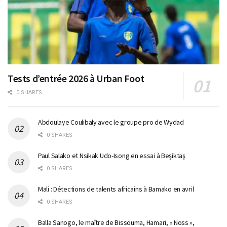
Tests d’entrée 2026 à Urban Foot
0 SHARES
Abdoulaye Coulibaly avec le groupe pro de Wydad
0 SHARES
Paul Salako et Nsikak Udo-Isong en essai à Beşiktaş
0 SHARES
Mali : Détections de talents africains à Bamako en avril
0 SHARES
Balla Sanogo, le maître de Bissouma, Hamari, « Noss »,