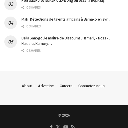
Paul Salako et Nsikak Udo-Isong en essai à Beşiktaş
0 SHARES
Mali : Détections de talents africains à Bamako en avril
0 SHARES
Balla Sanogo, le maître de Bissouma, Hamari, « Noss »,
Haidara, Kamory…
0 SHARES
About
Advertise
Careers
Contactez-nous
© 2026