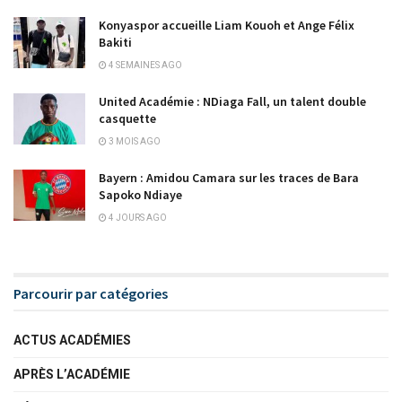
Konyaspor accueille Liam Kouoh et Ange Félix
Bakiti
4 SEMAINES AGO
United Académie : NDiaga Fall, un talent double
casquette
3 MOIS AGO
Bayern : Amidou Camara sur les traces de Bara
Sapoko Ndiaye
4 JOURS AGO
Parcourir par catégories
ACTUS ACADÉMIES
APRÈS L’ACADÉMIE