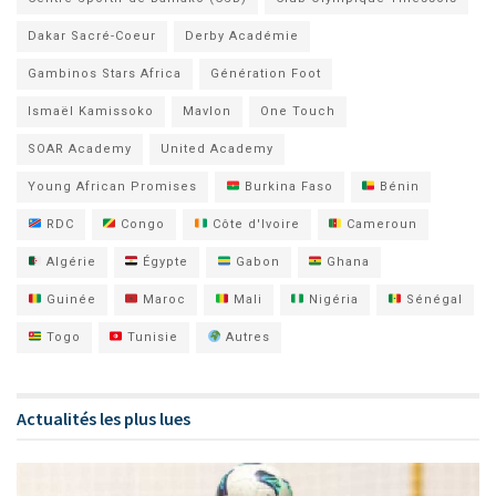
Dakar Sacré-Coeur
Derby Académie
Gambinos Stars Africa
Génération Foot
Ismaël Kamissoko
Mavlon
One Touch
SOAR Academy
United Academy
Young African Promises
Burkina Faso
Bénin
RDC
Congo
Côte d'Ivoire
Cameroun
Algérie
Égypte
Gabon
Ghana
Guinée
Maroc
Mali
Nigéria
Sénégal
Togo
Tunisie
Autres
Actualités les plus lues