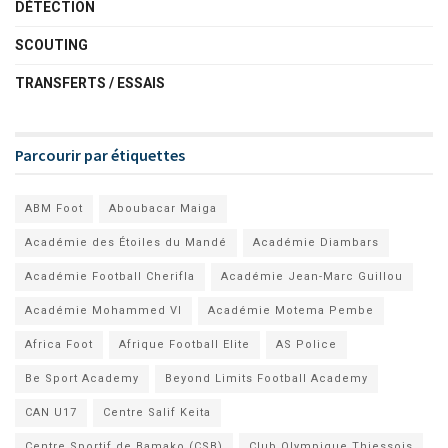
DÉTECTION
SCOUTING
TRANSFERTS / ESSAIS
Parcourir par étiquettes
ABM Foot
Aboubacar Maiga
Académie des Étoiles du Mandé
Académie Diambars
Académie Football Cherifla
Académie Jean-Marc Guillou
Académie Mohammed VI
Académie Motema Pembe
Africa Foot
Afrique Football Elite
AS Police
Be Sport Academy
Beyond Limits Football Academy
CAN U17
Centre Salif Keita
Centre Sportif de Bamako (CSB)
Club Olympique Thiessois