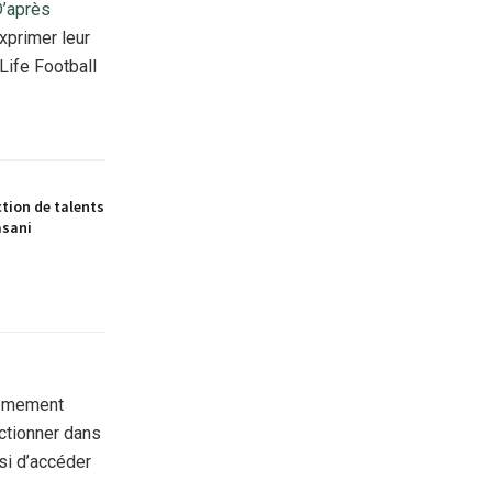
’après
xprimer leur
 Life Football
tion de talents
asani
rêmement
ectionner dans
nsi d’accéder