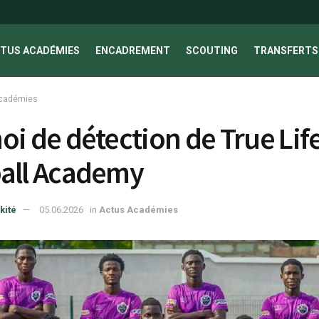
TUS ACADÉMIES
ENCADREMENT
SCOUTING
TRANSFERTS 
cadémies
oi de détection de True Lif
all Academy
kité
05.06.2026
in
Actus Académies