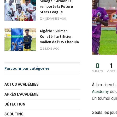
Sénégal : Armor FC
remporte la Future
Stars League
4 SEMAINES AGO
Algérie : Siriman
Konaté, l’artificier
malien de l’US Chaouia
3 MOIS AGO
0
1
Parcourir par catégories
SHARES
VIEWS
À la recherch
ACTUS ACADÉMIES
Academy
du G
APRÈS L’ACADÉMIE
Un tournoi qu
DÉTECTION
Seuls les jou
SCOUTING