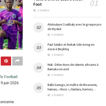
Foot
0 SHARES
Abdoulaye Coulibaly avec le groupe pro
de Wydad
0 SHARES
Paul Salako et Nsikak Udo-Isong en
essai à Beşiktaş
0 SHARES
Mali : Détections de talents africains à
Bamako en avril
0 SHARES
ife Football
9 juin 2026.
Balla Sanogo, le maître de Bissouma,
Hamari, « Noss », Haidara, Kamory…
0 SHARES
 concerne