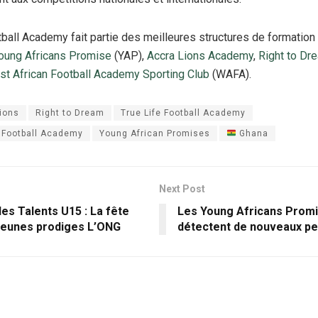
tball Academy fait partie des meilleures structures de formation
oung Africans Promise
(YAP),
Accra Lions Academy
,
Right to D
t African Football Academy Sporting Club
(WAFA).
ions
Right to Dream
True Life Football Academy
 Football Academy
Young African Promises
Ghana
Next Post
es Talents U15 : La fête
Les Young Africans Prom
 jeunes prodiges L’ONG
détectent de nouveaux pe