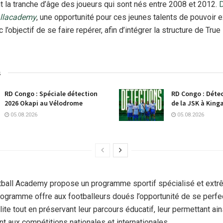
 la tranche d’âge des joueurs qui sont nés entre 2008 et 2012.
D
allacademy
, une opportunité pour ces jeunes talents de pouvoir e
c l’objectif de se faire repérer, afin d’intégrer la structure de True
s
RD Congo : Spéciale détection
RD Congo : Détec
2026 Okapi au Vélodrome
de la JSK à King
05.08.2026
05.08.2026
otball Academy propose un programme sportif spécialisé et ext
programme offre aux footballeurs doués l’opportunité de se perf
élite tout en préservant leur parcours éducatif, leur permettant ai
nt aux compétitions nationales et internationales.