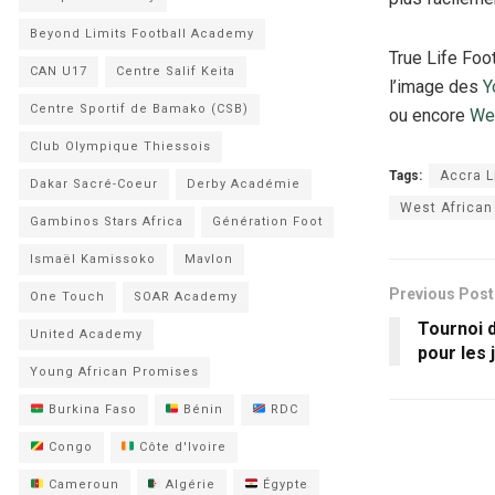
Beyond Limits Football Academy
True Life Foo
CAN U17
Centre Salif Keita
l’image des
Y
Centre Sportif de Bamako (CSB)
ou encore
Wes
Club Olympique Thiessois
Tags:
Accra L
Dakar Sacré-Coeur
Derby Académie
West African
Gambinos Stars Africa
Génération Foot
Ismaël Kamissoko
Mavlon
Previous Post
One Touch
SOAR Academy
Tournoi d
United Academy
pour les
Young African Promises
Burkina Faso
Bénin
RDC
Congo
Côte d'Ivoire
Cameroun
Algérie
Égypte