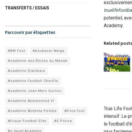
exclusivement
TRANSFERTS / ESSAIS
truelifefootb
potentiel, ave
Academy.
Parcourir par étiquettes
Related post
ABM Foot
Aboubacar Maiga
Académie des Étoiles du Mandé
Académie Diambars
Académie Football Cherifla
Académie Jean-Marc Guillou
Académie Mohammed VI
True Life Fo
Académie Motema Pembe
Africa Foot
intensif. Le 
Afrique Football Elite
AS Police
le football d’
plus facileme
Be Sport Academy