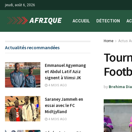
jeudi, août 6, 2026
ACCUEIL
DÉTECTION
AC
Home
Actus A
Actualités recommandées
Tourn
Emmanuel Agyemang
Footb
et Abdul Latif Aziz
signent à Viimsi JK
4 MOIS AGO
by
Brehima Dia
Saraney Jammeh en
essai avec le FC
Midtjylland
4 MOIS AGO