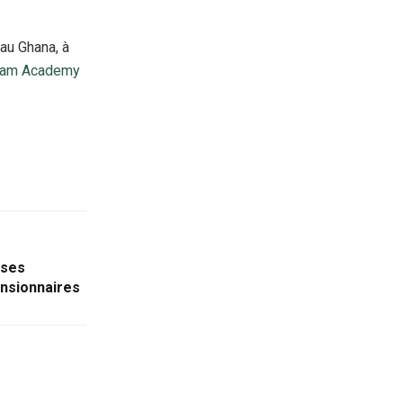
 au Ghana, à
ream Academy
ises
nsionnaires