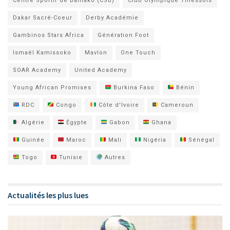
Centre Sportif de Bamako (CSB)
Club Olympique Thiessois
Dakar Sacré-Coeur
Derby Académie
Gambinos Stars Africa
Génération Foot
Ismaël Kamissoko
Mavlon
One Touch
SOAR Academy
United Academy
Young African Promises
Burkina Faso
Bénin
RDC
Congo
Côte d'Ivoire
Cameroun
Algérie
Égypte
Gabon
Ghana
Guinée
Maroc
Mali
Nigéria
Sénégal
Togo
Tunisie
Autres
Actualités les plus lues