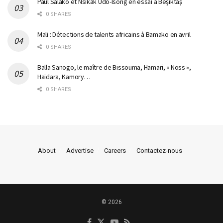
Paul Salako et Nsikak Udo-Isong en essai à Beşiktaş
0 SHARES
Mali : Détections de talents africains à Bamako en avril
0 SHARES
Balla Sanogo, le maître de Bissouma, Hamari, « Noss »,
Haidara, Kamory…
0 SHARES
About
Advertise
Careers
Contactez-nous
© 2026