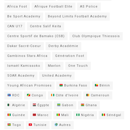
Africa Foot
Afrique Football Elite
AS Police
Be Sport Academy
Beyond Limits Football Academy
CAN U17
Centre Salif Keita
Centre Sportif de Bamako (CSB)
Club Olympique Thiessois
Dakar Sacré-Coeur
Derby Académie
Gambinos Stars Africa
Génération Foot
Ismaël Kamissoko
Mavlon
One Touch
SOAR Academy
United Academy
Young African Promises
Burkina Faso
Bénin
RDC
Congo
Côte d'Ivoire
Cameroun
Algérie
Égypte
Gabon
Ghana
Guinée
Maroc
Mali
Nigéria
Sénégal
Togo
Tunisie
Autres