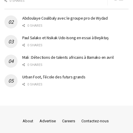
0 SHARES
Abdoulaye Coulibaly avec le groupe pro de Wydad
0 SHARES
Paul Salako et Nsikak Udo-Isong en essai à Beşiktaş
0 SHARES
Mali : Détections de talents africains à Bamako en avril
0 SHARES
Urban Foot, l’école des futurs grands
0 SHARES
About
Advertise
Careers
Contactez-nous