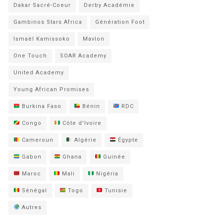
Dakar Sacré-Coeur
Derby Académie
Gambinos Stars Africa
Génération Foot
Ismaël Kamissoko
Mavlon
One Touch
SOAR Academy
United Academy
Young African Promises
Burkina Faso
Bénin
RDC
Congo
Côte d'Ivoire
Cameroun
Algérie
Égypte
Gabon
Ghana
Guinée
Maroc
Mali
Nigéria
Sénégal
Togo
Tunisie
Autres