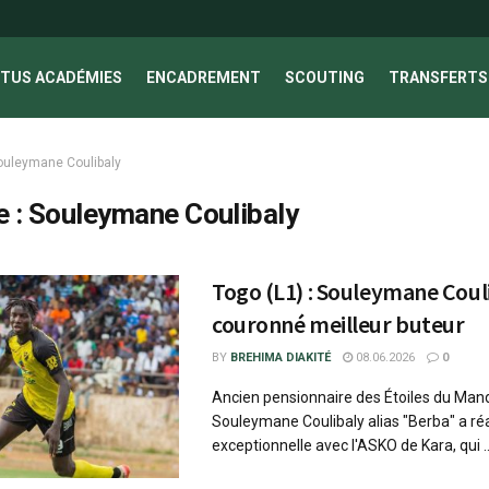
TUS ACADÉMIES
ENCADREMENT
SCOUTING
TRANSFERTS 
ouleymane Coulibaly
e :
Souleymane Coulibaly
Togo (L1) : Souleymane Coul
couronné meilleur buteur
BY
BREHIMA DIAKITÉ
08.06.2026
0
Ancien pensionnaire des Étoiles du Man
Souleymane Coulibaly alias "Berba" a ré
exceptionnelle avec l'ASKO de Kara, qui ..