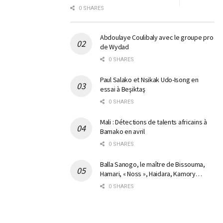
0 SHARES
Abdoulaye Coulibaly avec le groupe pro
de Wydad
0 SHARES
Paul Salako et Nsikak Udo-Isong en
essai à Beşiktaş
0 SHARES
Mali : Détections de talents africains à
Bamako en avril
0 SHARES
Balla Sanogo, le maître de Bissouma,
Hamari, « Noss », Haidara, Kamory…
0 SHARES