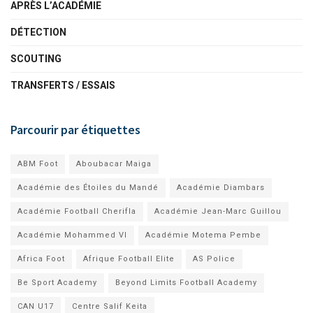
APRÈS L’ACADÉMIE
DÉTECTION
SCOUTING
TRANSFERTS / ESSAIS
Parcourir par étiquettes
ABM Foot
Aboubacar Maiga
Académie des Étoiles du Mandé
Académie Diambars
Académie Football Cherifla
Académie Jean-Marc Guillou
Académie Mohammed VI
Académie Motema Pembe
Africa Foot
Afrique Football Elite
AS Police
Be Sport Academy
Beyond Limits Football Academy
CAN U17
Centre Salif Keita