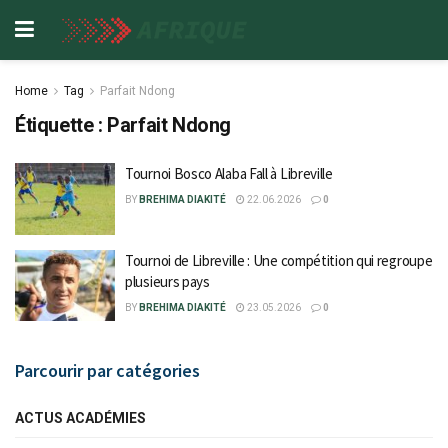
Home
Tag
Parfait Ndong
Étiquette :
Parfait Ndong
Tournoi Bosco Alaba Fall à Libreville
BY
BREHIMA DIAKITÉ
22.06.2026
0
Tournoi de Libreville : Une compétition qui regroupe
plusieurs pays
BY
BREHIMA DIAKITÉ
23.05.2026
0
Parcourir par catégories
ACTUS ACADÉMIES