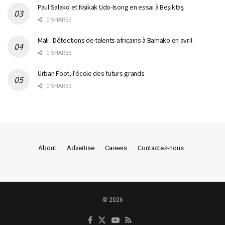
Paul Salako et Nsikak Udo-Isong en essai à Beşiktaş
0 SHARES
Mali : Détections de talents africains à Bamako en avril
0 SHARES
Urban Foot, l’école des futurs grands
0 SHARES
About
Advertise
Careers
Contactez-nous
© 2026