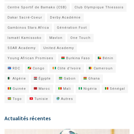
Centre Sportif de Bamako (CSB)
Club Olympique Thiessois
Dakar Sacré-Coeur
Derby Académie
Gambinos Stars Africa
Génération Foot
Ismaël Kamissoko
Mavlon
One Touch
SOAR Academy
United Academy
Young African Promises
Burkina Faso
Bénin
RDC
Congo
Côte d'Ivoire
Cameroun
Algérie
Égypte
Gabon
Ghana
Guinée
Maroc
Mali
Nigéria
Sénégal
Togo
Tunisie
Autres
Actualités récentes