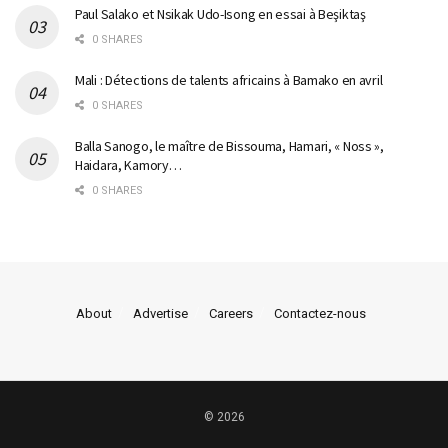
Paul Salako et Nsikak Udo-Isong en essai à Beşiktaş
0 SHARES
Mali : Détections de talents africains à Bamako en avril
0 SHARES
Balla Sanogo, le maître de Bissouma, Hamari, « Noss »,
Haidara, Kamory…
0 SHARES
About
Advertise
Careers
Contactez-nous
© 2026