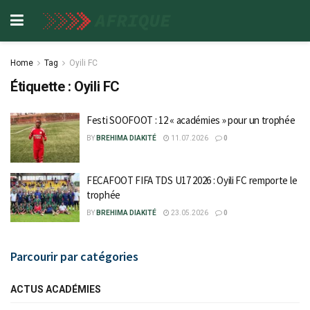
Home
Tag
Oyili FC
Étiquette :
Oyili FC
Festi SOOFOOT : 12 « académies » pour un trophée
BY
BREHIMA DIAKITÉ
11.07.2026
0
FECAFOOT FIFA TDS U17 2026 : Oyili FC remporte le
trophée
BY
BREHIMA DIAKITÉ
23.05.2026
0
Parcourir par catégories
ACTUS ACADÉMIES