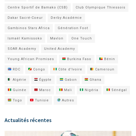
Centre Sportif de Bamako (CSB)
Club Olympique Thiessois
Dakar Sacré-Coeur
Derby Académie
Gambinos Stars Africa
Génération Foot
Ismaël Kamissoko
Mavlon
One Touch
SOAR Academy
United Academy
Young African Promises
Burkina Faso
Bénin
RDC
Congo
Côte d'Ivoire
Cameroun
Algérie
Égypte
Gabon
Ghana
Guinée
Maroc
Mali
Nigéria
Sénégal
Togo
Tunisie
Autres
Actualités récentes