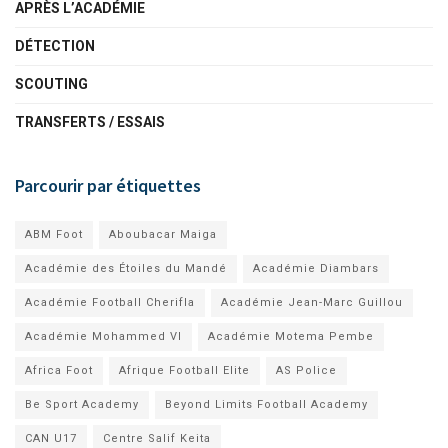
APRÈS L’ACADÉMIE
DÉTECTION
SCOUTING
TRANSFERTS / ESSAIS
Parcourir par étiquettes
ABM Foot
Aboubacar Maiga
Académie des Étoiles du Mandé
Académie Diambars
Académie Football Cherifla
Académie Jean-Marc Guillou
Académie Mohammed VI
Académie Motema Pembe
Africa Foot
Afrique Football Elite
AS Police
Be Sport Academy
Beyond Limits Football Academy
CAN U17
Centre Salif Keita